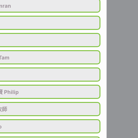
mran
Tam
Philip
牧師
o