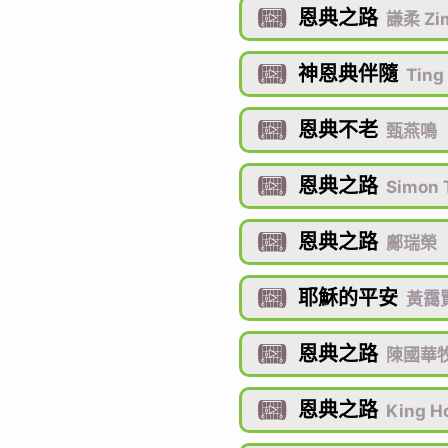
恩典之路

謙柔 Zi
神恩典伴隨

Ting
恩典不老

甄燕鳴
恩典之路

Simon 
恩典之路

鄺瑞榮
耶穌的平安

黃靄賢 
恩典之路

陳國華
恩典之路

King H