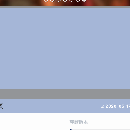
輯]
2020-05-1

詩歌版本