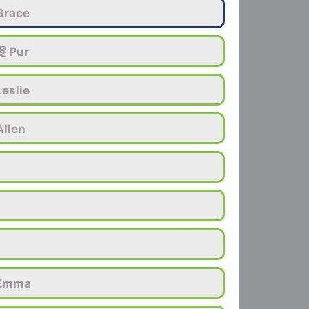
race
 Pur
eslie
llen
Emma