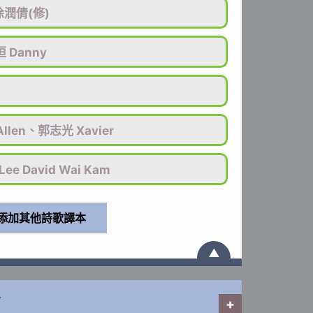
潤倩(修)
 Danny
n
llen、郭志光 Xavier
Lee David Wai Kam
▲
路
+