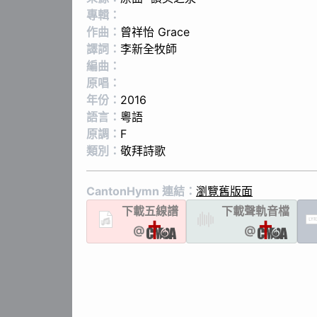
專輯：
作曲：
曾祥怡 Grace
譯詞：
李新全牧師
編曲：
原唱：
年份：
2016
語言：
粵語
原調：
F
類別：
敬拜詩歌
CantonHymn 連結：
瀏覽舊版面
下載
五線譜
下載聲軌
音檔
LYR
@
@