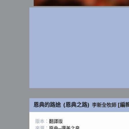
恩典的路途
(
恩典之路
)
[編
李新全牧師
版本：
翻譯版
來源：
原曲─讚美之泉