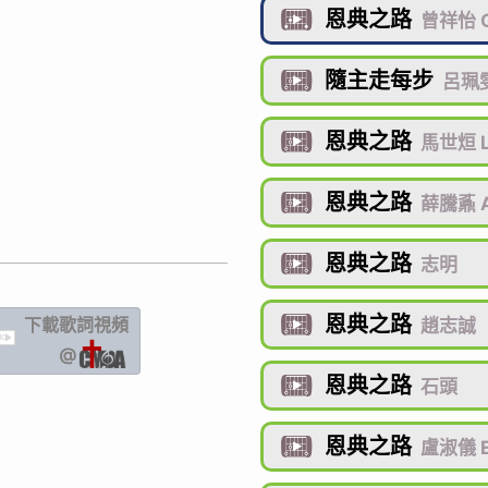
恩典之路

曾祥怡 G
隨主走每步

呂珮雯
恩典之路

馬世烜 L
恩典之路

薛騰鼒 A
恩典之路

志明
恩典之路
下載歌詞
視頻

趙志誠
IC
@
恩典之路

石頭
恩典之路

盧淑儀 