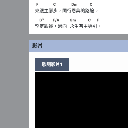
F　　　　C　 　　Dm　　　　C
F
C
Dm
C
來跟主腳步，同行恩典的路途。
♭
　B
　　　F/A 　　            Gm　　　　C
♭
B
F/A
Gm
C
F
堅定跟祢，邁向  永生有主導引。
影片
歌詞影片1