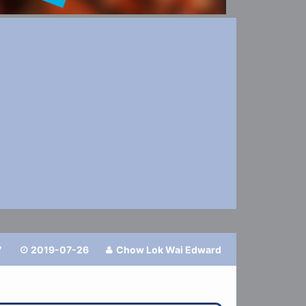
7
2019-07-26
Chow Lok Wai Edward

