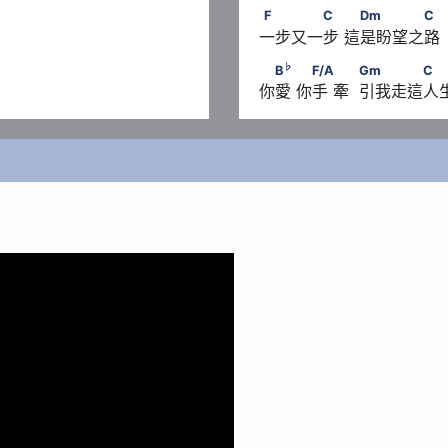
F　　　　C　      　D
F
C
Dm
C
一步又一步 這是盼望之路
♭
　　F
　B
　      　F/A　     
♭
B
F/A
Gm
C
你愛 你手 牽  引我走這人