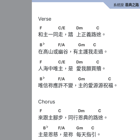
系統按
恩典之路
F　　　　C/E　 　            Dm　　　　C
F
C/E
Dm
C
和主一同走，踏  上正義路途。
♭
B
　　　　F/A　　 　Gm　　　C
♭
B
F/A
Gm
C
在高山或幽谷，有主護我走過。
F　　　　C/E　 　            Dm　　　　C
F
C/E
Dm
C
人海中唯主，是  愛我願買贖。
♭
B
　　　　F/A　　　 Gm　　　　　　C
♭
B
F/A
Gm
C
唯信祢應許不變，主的愛源源祝福。
F　　　　C　 　　Dm　　　　C
F
C
Dm
C
來跟主腳步，同行恩典的路途。
♭
　B
　　　F/A 　　            Gm　　　C
♭
B
F/A
Gm
C
主是恩慈，是祢  每天指引。