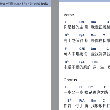
版本比對歌詞加入和弦，對位或會有偏差
F　　　　C/E　      　    
F
C/E
Dm
C
你是我的主 引  我走正義
♭
B
　　　　F/A　      　   
♭
B
F/A
Gm
C
高山或低谷 都  是你在保
F　　　　C/E　      　    
F
C/E
Dm
C
萬人中唯獨 你  愛我認識
♭
B
　　　　F/A　　　    
♭
B
F/A
Gm
永遠不變的應許 這一生　
F　　　　C　      　D
F
C
Dm
C
一步又一步 這是恩典之路
♭
　B
　 　F/A　      　   
♭
B
F/A
Gm
C
你愛　你手 將  我緊緊抓