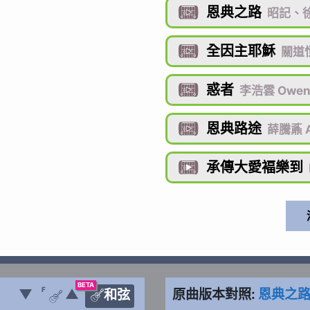
恩典之路

昭記、徐
全因主耶穌

關道恒
惑者

李浩雲 Owe
恩典路途

薛騰鼒 A
承傳大愛褔樂到

BETA
F
▼
▲
原曲版本對照:
恩典之
和弦

