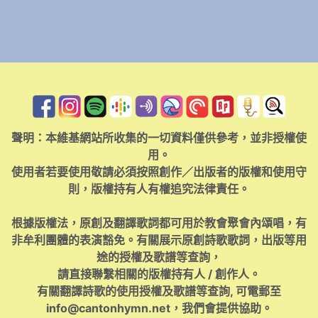
聲明：本維基網站所收集的一切資料僅供參考，並非授權使
用。
使用者若要使用敬請必須按照創作／出版者的版權和使用守
則，版權持有人有權追究法律責任。
根據版權法，原創及翻譯歌詞都可用於教會聚會內頌唱，有
非牟利團體的表演豁免。有關展示原創詩歌歌詞，出版等用
途的授權及歌譜等查詢，
請直接聯繫相關的版權持有人 / 創作人。
有關翻譯詩歌的使用授權及歌譜等查詢, 可電郵至
info@cantonhymn.net
，我們會提供協助。