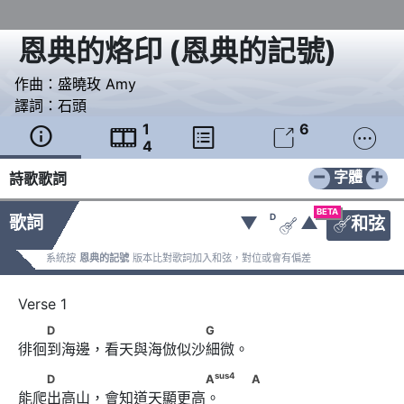
恩典的烙印
(
恩典的記號
)
作曲：
盛曉玫 Amy
譯詞：
石頭
1
6





4
−
+
字體
詩歌歌詞
BETA
D
歌詞
▼
▲
和弦


系統按
恩典的記號
版本比對歌詞加入和弦，對位或會有偏差
　　D　　　 　　　　　　　G
D
G
徘徊到海邊，看天與海倣似沙細微。
　　D　　　 　　　　　　　
sus
4
D
A
A
能爬出高山，會知道天顯更高。       
sus
4