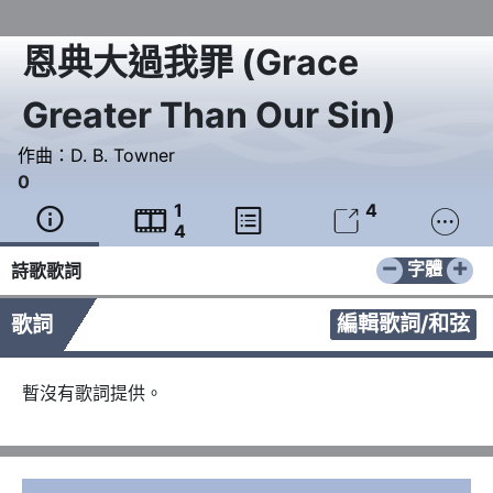
恩典大過我罪
(
Grace
Greater Than Our Sin
)
作曲：
D. B. Towner
0
1
4





4
−
+
字體
詩歌歌詞
編輯歌詞/和弦
歌詞
暫沒有歌詞提供。