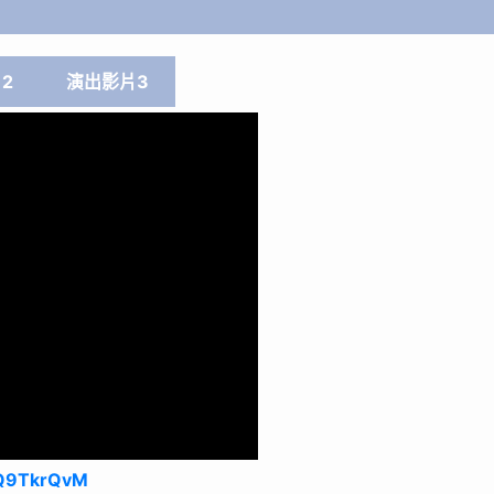
2
演出影片3
zQ9TkrQvM