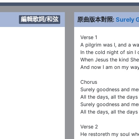
編輯歌詞/和弦
原曲版本對照:
Surely 
Verse 1

A pilgrim was I, and a wa
In the cold night of sin I 
When Jesus the kind She
And now I am on my way
Chorus

Surely goodness and merc
All the days, all the days 
Surely goodness and merc
All the days, all the days 
Verse 2

He restoreth my soul whe