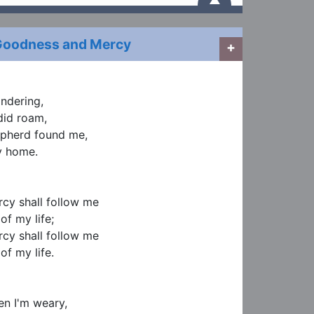
▲
Goodness and Mercy
+
ndering,

did roam,

pherd found me,

 home.

y shall follow me

of my life;

y shall follow me

of my life.

n I'm weary,
