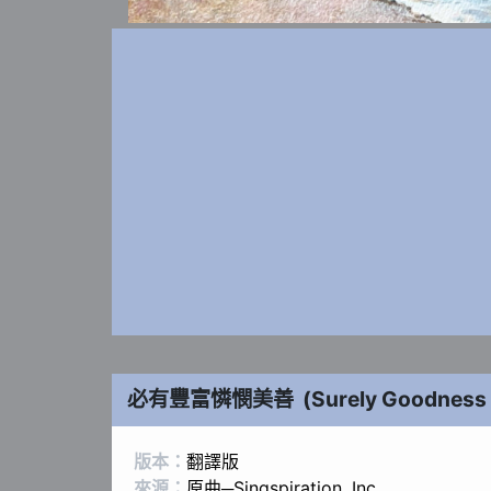
必有豐富憐憫美善
(
Surely Goodness
版本：
翻譯版
來源：
原曲─Singspiration. Inc.