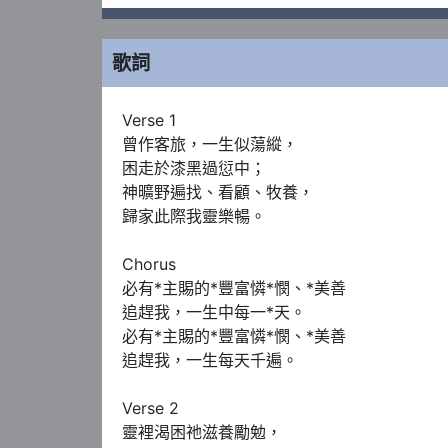
歌詞
Verse 1

曾作客旅，一生似蕩縱，  

困走於漆黑過愆中；

神曠野遍找、看顧、牧養，

歸家此際我靈樂暢。       

Chorus

必有*主賜的*豐富憐*憫、*美善

追趕我，一生中每一*天。

必有*主賜的*豐富憐*憫、*美善

追趕我，一生每天千遍。

Verse 2

靈裡渴困祂滋養勵勉，
