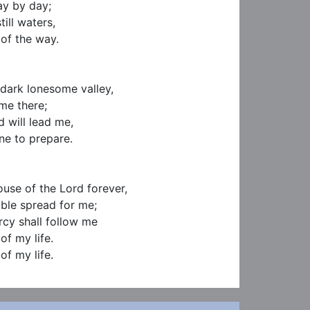
y by day;

ill waters,

f the way.

dark lonesome valley,

me there;

 will lead me,

e to prepare.

ouse of the Lord forever,

able spread for me;

y shall follow me

of my life.

of my life.