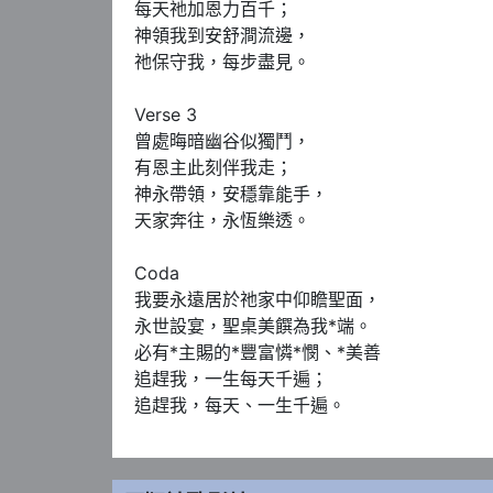
每天祂加恩力百千；

神領我到安舒澗流邊，

祂保守我，每步盡見。

Verse 3

曾處晦暗幽谷似獨鬥，

有恩主此刻伴我走；

神永帶領，安穩靠能手，   

天家奔往，永恆樂透。

Coda

我要永遠居於祂家中仰瞻聖面，

永世設宴，聖桌美饌為我*端。

必有*主賜的*豐富憐*憫、*美善

追趕我，一生每天千遍；

追趕我，每天、一生千遍。