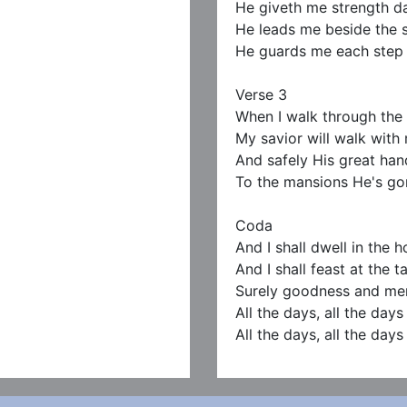
He giveth me strength da
He leads me beside the st
He guards me each step o
Verse 3

When I walk through the 
My savior will walk with 
And safely His great hand
To the mansions He's gon
Coda

And I shall dwell in the h
And I shall feast at the t
Surely goodness and merc
All the days, all the days 
All the days, all the days 