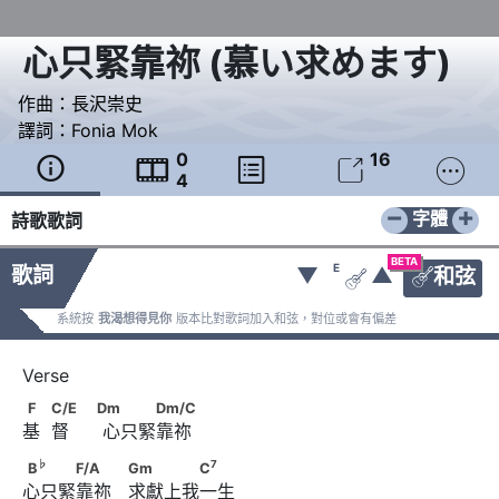
心只緊靠祢
(
慕い求めます
)
作曲：
長沢崇史
譯詞：
Fonia Mok
0
16





4
−
+
字體
詩歌歌詞
BETA
E
歌詞
▼
▲
和弦


系統按
我渴想得見你
版本比對歌詞加入和弦，對位或會有偏差
F　            C/E　                              Dm      　　　
F
C/E
Dm
Dm/C
基  督      心只緊靠祢
Dm/C
♭
7
B
　　　F/A　　                  Gm　　　　C
♭
7
B
F/A
Gm
C
心只緊靠祢   求獻上我一生