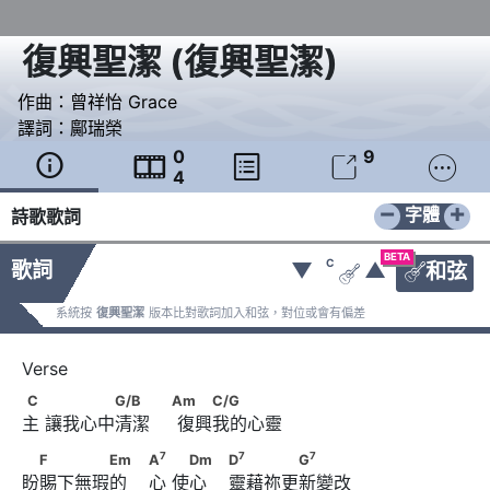
復興聖潔
(
復興聖潔
)
作曲：
曾祥怡 Grace
譯詞：
鄺瑞榮
0
9





4
−
+
字體
詩歌歌詞
BETA
C
歌詞
▼
▲
和弦


系統按
復興聖潔
版本比對歌詞加入和弦，對位或會有偏差
C　      　　　　G/B　　                        Am      　　
C
G/B
Am
C/G
主 讓我心中清潔     復興我的心靈
C/G
7
　F　　　　Em　                        A
　      　Dm　
7
7
7
F
Em
A
Dm
D
G
盼賜下無瑕的    心 使心    靈藉祢更新變改
7
7