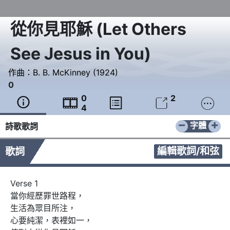
從你見耶穌
(
Let Others
See Jesus in You
)
作曲：
B. B. McKinney (1924)
0
0
2





4
−
+
字體
詩歌歌詞
編輯歌詞/和弦
歌詞
Verse 1

當你經歷罪世路程，

生活為眾目所注，

心要純潔，表裡如一，
