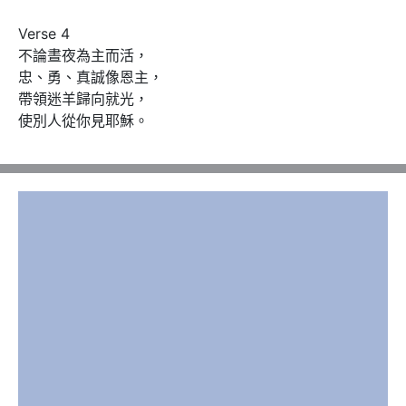
Verse 4

不論晝夜為主而活，

忠、勇、真誠像恩主，

帶領迷羊歸向就光，

使別人從你見耶穌。