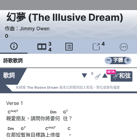
幻夢
(
The Illusive Dream
)
作曲：
Jimmy Owen
0
3
4





4
−
+
字體
詩歌歌詞
BETA
C
歌詞
▼
▲
和弦


系統按
The Illusive Dream
版本比對歌詞加入和弦，對位或會有偏差
maj
7
7
C
　　　　 　　　　Dm　　            G
maj
7
7
C
Dm
G
親愛朋友，請問你將要何  往？
7
maj
7
Dm　　　G
　　　　　C
7
maj
7
Dm
G
C
C
在那短暫無目標路上徬徨     ，