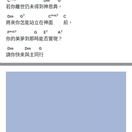
C
Dm
G
若你離世仍未得到神恩典，
7
maj
7
Dm　　　G
　　　　　　C
7
maj
7
Dm
G
C
C
將來你怎能站立在神面       前，
                                          C
maj
7
7
7
F
　　　　　　G　　E
　　　A
maj
7
7
7
F
G
E
A
你的美夢到那時能否實現？
Dm　　　　Dm　　　G
Dm
Dm
G
請你快來與主同行