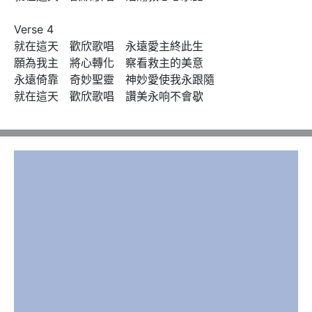
Verse 4

就在這天　歡欣歌唱　永遠愛主終此生 

願為我主　將心轉化　察看救主的美意 

永遠倚靠　奇妙聖靈　神妙愛使我永跟隨 

就在這天　歡欣歌唱　讚美永响不會歇