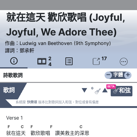
就在這天 歡欣歌唱
(
Joyful,
Joyful, We Adore Thee
)
作曲：
Ludwig van Beethoven (9th Sym­pho­ny)
譯詞：
鄧承軒
2
17





4
−
+
字體
詩歌歌詞
BETA
G
歌詞
▼
▲
和弦


系統按
快樂頌
版本比對歌詞加入和弦，對位或會有偏差
F　　　C　 F　　　　F 　　　　　C
F
C
F
F
C
就在這天　歡欣歌唱　讚美救主的深恩 