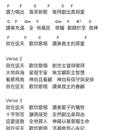
F　　　F　 　C　　　F 　　C　　F
F
F
C
F
C
F
盡力唱出　喜笑新歌　敬拜獻出真與愛 
C　　F　　Gm 　            F　　　 Gm　　
♭
C
F
Gm
F
Gm
F
B
C
讚美充滿　全  地萬民　榮耀  都歸於至  高神 
♭
            F　　B
　　            C
F　　　　F 　　C　　 　F　　　　　　F
F
F
C
F
F
就在這天　歡欣歌唱　讚美救主的厚愛 
Verse 2

就在這天　歡欣歌唱　創世主當得敬拜 

大地與海　星宿宇宙　無言顯彰主智慧 

看那飛鳥　神尚且看顧　神自有保守與安排 

就在這天　歡欣歌唱　讚美我主的眷顧 

Verse 3

就在這天　歡欣歌唱　讚美聖子的犧牲 

十字架苦　謙遜接受　全然獻出身與血 

這愛拯救　全地罪人　神藉以基督賜生命 

就在這天　歡欣歌唱　浩瀚救恩心永記
