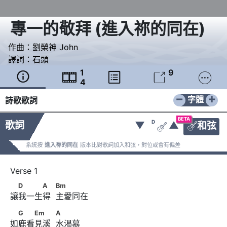
專一的敬拜
(
進入祢的同在
)
作曲：
劉榮神 John
譯詞：
石頭
1
9





4
−
+
字體
詩歌歌詞
BETA
D
歌詞
▼
▲
和弦


系統按
進入祢的同在
版本比對歌詞加入和弦，對位或會有偏差
　D　　　A　            Bm
D
A
Bm
讓我一生得  主愛同在
　G　　Em　　            A
G
Em
A
如鹿看見溪  水渴慕