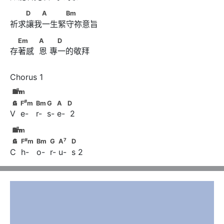
　　D　　A　　　Bm
D
A
Bm
祈求讓我一生緊守祢意旨
　Em　　            A　      　D
Em
A
D
存著感  恩 專一的敬拜
#
GAF
mBmEmAD
#
G
A
F
Bm
Em
A
D
m
#
GA             F
m                    Bm              G        A        D
#
G
A
F
m
Bm
G
A
D
V  e-   r-  s- e-  2
#
GAF
mBmEmAD
#
G
A
F
Bm
Em
A
D
m
#
7
GA             F
m                    Bm              G        A
        
#
7
G
A
F
m
Bm
G
A
D
C  h-   o-  r- u-  s 2