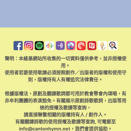
聲明：本維基網站所收集的一切資料僅供參考，並非授權使
用。
使用者若要使用敬請必須按照創作／出版者的版權和使用守
則，版權持有人有權追究法律責任。
根據版權法，原創及翻譯歌詞都可用於教會聚會內頌唱，有
非牟利團體的表演豁免。有關展示原創詩歌歌詞，出版等用
途的授權及歌譜等查詢，
請直接聯繫相關的版權持有人 / 創作人。
有關翻譯詩歌的使用授權及歌譜等查詢, 可電郵至
info@cantonhymn.net
，我們會提供協助。