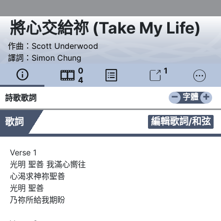
將心交給祢
(
Take My Life
)
作曲：
Scott Underwood
譯詞：
Simon Chung
0
1





4
−
+
字體
詩歌歌詞
編輯歌詞/和弦
歌詞
Verse 1

光明 聖善 我滿心嚮往

心渴求神祢聖善

光明 聖善

乃祢所給我期盼
