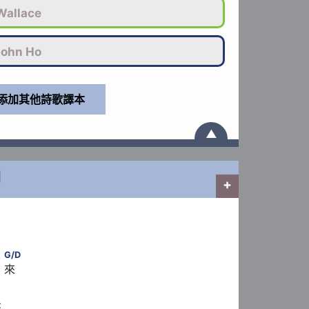
allace
John Ho
▲
開
+
         C/E　　                        G/D
G/D
 來
　　            D
來