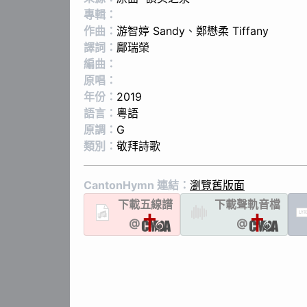
專輯：
作曲：
游智婷 Sandy
、
鄭懋柔 Tiffany
譯詞：
鄺瑞榮
編曲：
原唱：
年份：
2019
語言：
粵語
原調：
G
類別：
敬拜詩歌
CantonHymn 連結：
瀏覽舊版面
下載
五線譜
下載聲軌
音檔
LYR
@
@