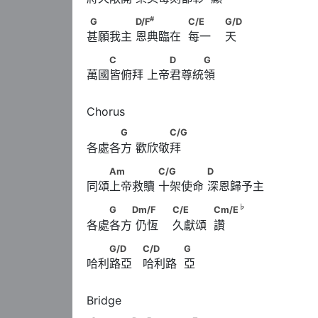
#
G　　　　      D/F
　　　　            C/E　　     
#
G
D/F
C/E
G/D
甚願我主 恩典臨在  每一    天
　　C　　　      　　D　　　G
C
D
G
萬國皆俯拜 上帝君尊統領
　　　G　      　　　C/G
G
C/G
各處各方 歡欣敬拜
　　Am　　　　      C/G　　　　      D
Am
C/G
D
同頌上帝救贖 十架使命 深恩歸予主
　　G　　Dm/F      　　                        C/
♭
G
Dm/F
C/E
Cm/E
各處各方 仍恆    久獻頌  讚
　　G/D　　                  C/D　　　           
G/D
C/D
G
哈利路亞   哈利路  亞