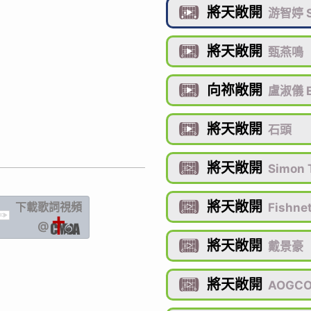
將天敞開

游智婷 S
將天敞開

甄燕鳴
向祢敞開

盧淑儀 
將天敞開

石頭
將天敞開

Simon 
將天敞開
下載歌詞
視頻

Fishne
IC
@
將天敞開

戴景豪
將天敞開

AOGC