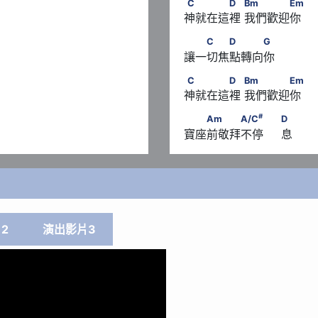
C　　　　D　      Bm　
C
D
Bm
Em
神就在這裡 我們歡迎你
　　C　　D　　　G
C
D
G
讓一切焦點轉向你
C　　　　D　      Bm　
C
D
Bm
Em
神就在這裡 我們歡迎你
#
 D
　　Am　　　A/C
　　     
#
Am
A/C
D
寶座前敬拜不停     息
2
演出影片3