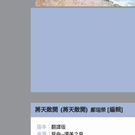
將天敞開
(
將天敞開
)
[編輯]
鄺瑞榮
版本：
翻譯版
來源：
原曲─讚美之泉