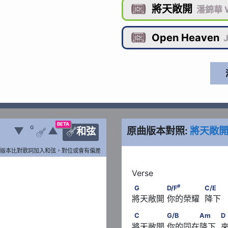
將天敞開

潘錦華 W
Open Heaven

BETA
G
▼
▲
原曲版本對照:
將天敞
和弦


版本比對歌詞加入和弦，對位或會有偏差
#
                   G/D
G　　　　      D/F
　　　　   
#
G
D/F
C/E
將天敞開 你的榮耀  降下   
D
C　　　　      G/B　　　　Am
C
G/B
Am
D
將天敞開 你的同在降下  