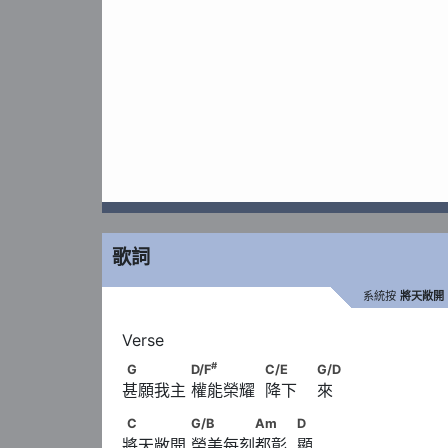
歌詞
系統按
將天敞開
#
G　　　　      D/F
　　　　            C/E　　     
#
G
D/F
C/E
G/D
甚願我主 權能榮耀  降下    來
C　　　　      G/B　　　　Am　　            
C
G/B
Am
D
將天敞開 榮美每刻都彰  顯