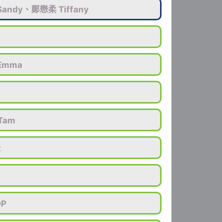
andy、鄭懋柔 Tiffany
Emma
Tam
t
OP