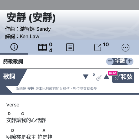
安靜
(
安靜
)
作曲：
游智婷 Sandy
譯詞：
Ken Law
0
10





4
−
+
字體
詩歌歌詞
BETA
D
歌詞
▼
▲
和弦


系統按
安靜
版本比對歌詞加入和弦，對位或會有偏差
D　　　G
D
G
安靜讓我的心恬靜
　D　　　　　      　A
D
A
明瞭祢是我主 祢是神