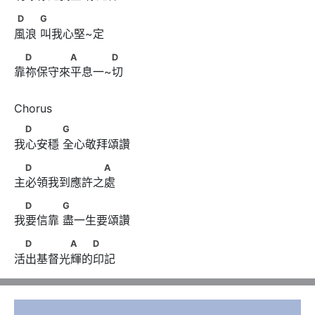
D　　      G
D
G
風浪 叫我心堅~定
　D　　　　A　　　 D
D
A
D
靠祢保守來平息一~切
　D　　　      G
D
G
我心安穩 全心敬拜頌讚
　D　　　　　　　A
D
A
主必領我到應許之處
　D　　　      G
D
G
我要信靠 盡一生要頌讚
　D　　　　A　　D
D
A
D
活出基督光輝的印記