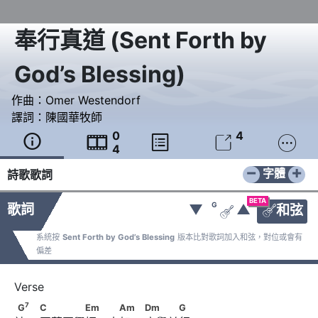
奉行真道
(
Sent Forth by
God’s Blessing
)
作曲：
Omer Westendorf
譯詞：
陳國華牧師
0
4





4
−
+
字體
詩歌歌詞
BETA
G
歌詞
▼
▲
和弦


系統按
Sent Forth by God’s Blessing
版本比對歌詞加入和弦，對位或會有
偏差
7
G
　                        C　　　　Em　 　Am　
7
G
C
Em
Am
Dm
G