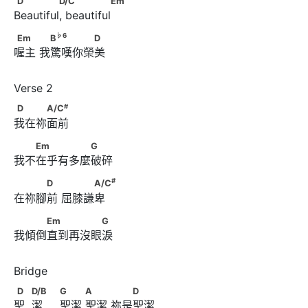
D
D/C
Em
Beautiful, beautiful
♭
6
Em　　      　B
　　　　D
♭
6
Em
B
D
喔主 我驚嘆你榮美
#
D　　　A/C
#
D
A/C
我在祢面前
　　Em　　　　　G
Em
G
我不在乎有多麼破碎
#
　　　D　      　　　A/C
#
D
A/C
在祢腳前 屈膝謙卑
　　　Em　　　　　G
Em
G
我傾倒直到再沒眼淚
D　            D/B　                              G　　      A　　
D
D/B
G
A
D
聖  潔     聖潔 聖潔 祢是聖潔