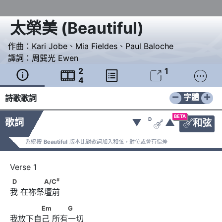
太榮美
(
Beautiful
)
作曲：
Kari Jobe
、
Mia Fieldes
、
Paul Baloche
譯詞：
周巽光 Ewen
2
1





4
−
+
字體
詩歌歌詞
BETA
D
歌詞
▼
▲
和弦


系統按
Beautiful
版本比對歌詞加入和弦，對位或會有偏差
#
D　      　　　A/C
#
D
A/C
我 在祢祭壇前
　　　　Em　      　　G
Em
G
我放下自己 所有一切