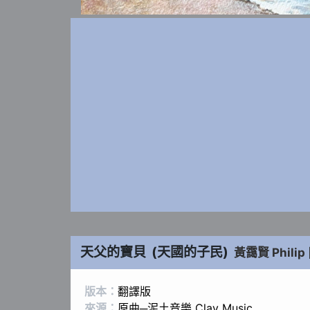
天父的寶貝
(
天國的子民
)
黃靄賢 Philip
版本：
翻譯版
來源：
原曲─泥土音樂 Clay Music