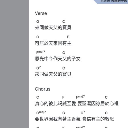
系統按
天國的子民
G　　　　　　C
G
C
來同做天父的寶貝 
C　　　　　　　F
C
F
可居於天家因有主
maj
7
F
　　　　　　G
maj
7
F
G
恩光中今作天父的子女 
7
G
　　　　　　C
7
G
C
來同做天父的寶貝
maj
7
C　　　　　　F　　　F
      　　　　　
maj
7
C
F
F
C
真心的彼此竭誠互愛 要聖潔因祢居於心裡
maj
7
7
C
　　　　　　G　　　　G
      　　　
maj
7
7
C
G
G
C
要世界因我有著主香氣 會信有主的救恩
maj
7
maj
7