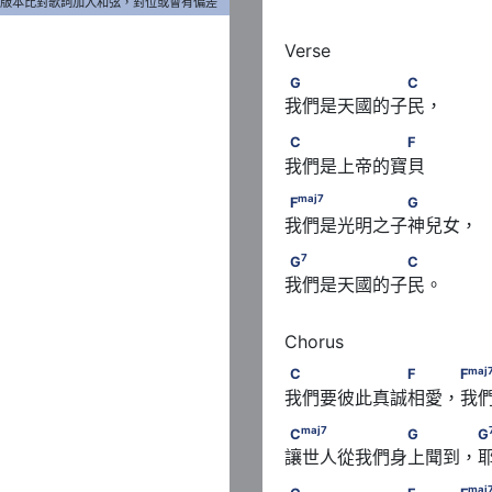
版本比對歌詞加入和弦，對位或會有偏差
G　　　　　　　C
G
C
我們是天國的子民， 
C　　　　　　　F
C
F
我們是上帝的寶貝
maj
7
F
　　　　　　　G
maj
7
F
G
我們是光明之子神兒女， 
7
G
　　　　　　　C
7
G
C
我們是天國的子民。
m
　C
C　　　　　　　F　　 F
maj
C
F
F
我們要彼此真誠相愛，我
maj
7
　　C
C
　　　　　　　G　　
maj
7
C
G
G
讓世人從我們身上聞到，
m
maj