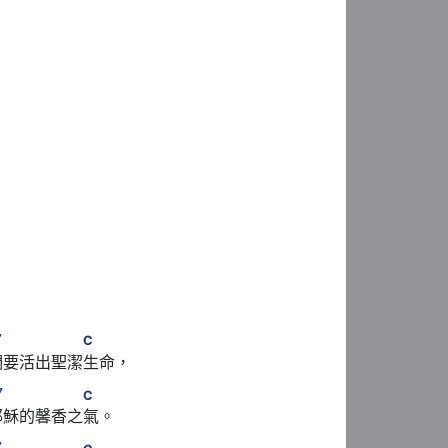
aj
7
　　　　　　　C
7
C
們要活出聖潔生命，
7
　 G
　　　　　　C
7
C
耶穌的馨香之氣。
aj
7
7