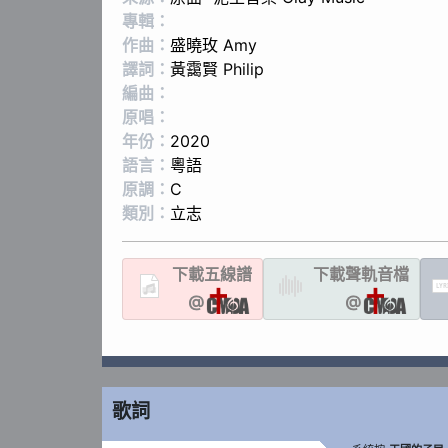
專輯：
作曲：
盛曉玫 Amy
譯詞：
黃靄賢 Philip
編曲：
原唱：
年份：
2020
語言：
粵語
原調：
C
類別：
立志
下載
五線譜
下載聲軌
音檔
LYR
@
@
歌詞