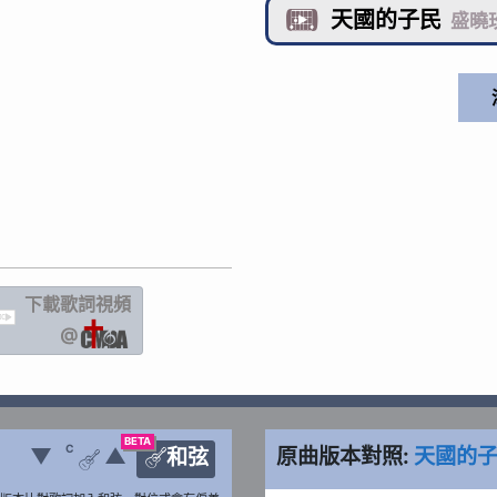
天國的子民

盛曉玫
下載歌詞
視頻
IC
@
BETA
C
▼
▲
原曲版本對照:
天國的
和弦

