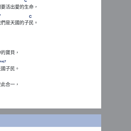
　　　　　　　C
C
們要活出愛的生命，
7
　 G
　　　　　　　C
7
C
我們是天國的子民。
　C
神的寶貝，
maj
7
　　C
maj
7
天國子民。
　C
彼此合一，