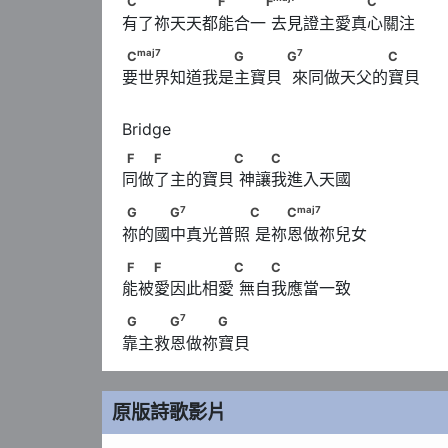
C　　　　　　F　　　F
      　　　　　
C
F
F
C
有了祢天天都能合一 去見證主愛真心關注
maj
7
7
C
　　　　　　　G　　　      G
      
maj
7
7
C
G
G
C
要世界知道我是主寶貝  來同做天父的寶貝
F　　F　　　　　C      　　C
F
F
C
C
同做了主的寶貝 神讓我進入天國
7
maj
7
G　　　G
　　　　　C      　　C
7
maj
7
G
G
C
C
祢的國中真光普照 是祢恩做祢兒女
F　　F　　　　　C      　　C
F
F
C
C
能被愛因此相愛 無自我應當一致
7
G　　　G
　　　G
7
G
G
G
靠主救恩做祢寶貝
原版詩歌影片