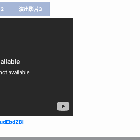
2
演出影片3
mudEbdZBI