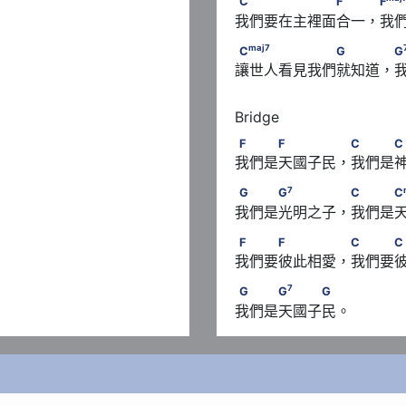
　C
C　　　　　　　F　　 F
C
F
F
我們要在主裡面合一，我
maj
7
　　　　　　C
C
　　　　　　　G　　
maj
7
C
G
G
讓世人看見我們就知道，
F　　　F　　　　 C　　
F
F
C
C
我們是天國子民，我們是
7
G　　　G
　　　　 C　
7
G
G
C
C
我們是光明之子，我們是
F　　　F　　　　 C　　
F
F
C
C
我們要彼此相愛，我們要
7
G　　　G
　　　G
7
G
G
G
我們是天國子民。