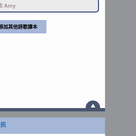
 Amy
▲
子民