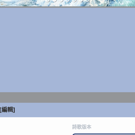
[編輯]
詩歌版本