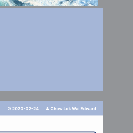
2020-02-24
Chow Lok Wai Edward

