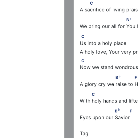
         C
C
A sacrifice of living prai
♭
                          B
       
♭
B
We bring our all for Yo
C
C
Us into a holy place
C
C
Now we stand wondrous
♭
                    B
            
♭
B
F
A glory cry we raise to 
          C
C
With holy hands and lift
♭
                   B
      F
♭
B
F
Eyes upon our Savior