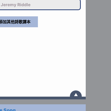
Jeremy Riddle
▲
s Song