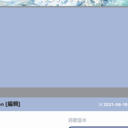
[編輯]
en
2021-06-19

詩歌版本