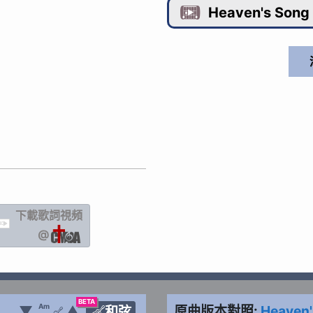
Heaven's Song

下載歌詞
視頻
IC
@
BETA
Am
▼
▲
原曲版本對照:
Heaven'
和弦
