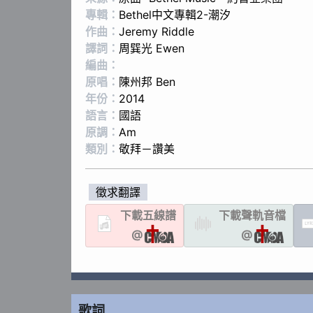
專輯：
Bethel中文專輯2-潮汐
作曲：
Jeremy Riddle
譯詞：
周巽光 Ewen
編曲：
原唱：
陳州邦 Ben
年份：
2014
語言：
國語
原調：
Am
類別：
敬拜－讚美
徵求翻譯
下載
五線譜
下載聲軌
音檔
LYR
@
@
歌詞