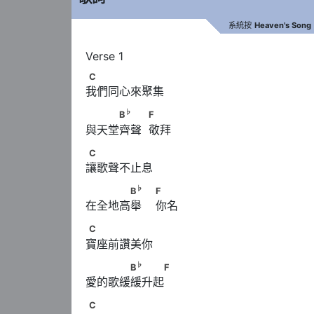
系統按
Heaven's Song
C
C
我們同心來聚集
♭
　　　B
　　            F
♭
B
F
與天堂齊聲  敬拜
C
C
讓歌聲不止息
♭
　　　　B
　                        F
♭
B
F
在全地高舉    你名
C
C
寶座前讚美你
♭
　　　　B
　　　F
♭
B
F
愛的歌緩緩升起
C
C