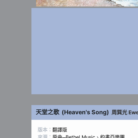
天堂之歌
(
Heaven's Song
)
周巽光 Ew
版本：
翻譯版
來源：
原曲─Bethel Music
、
約書亞樂團