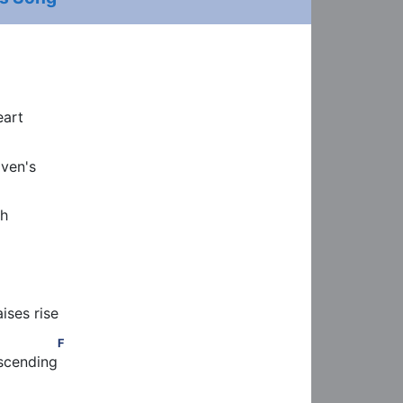
eart
F
aven's
th
ises rise
         F
F
scending