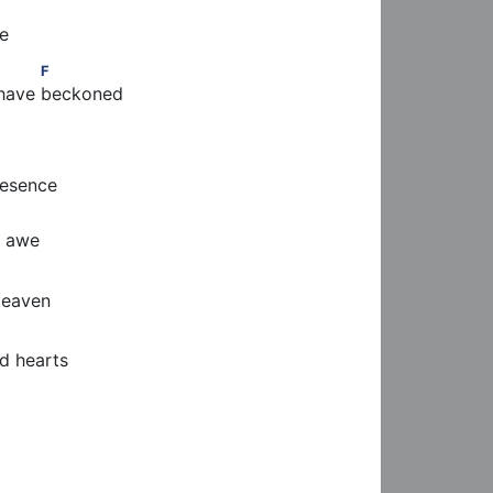
se
       F
F
u have beckoned
 awe
  F
Heaven
ed hearts