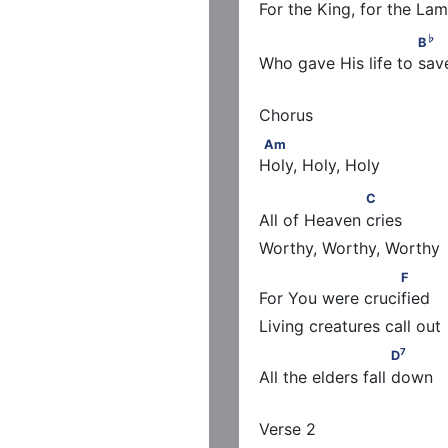
For the King, for the La
♭
                          B
      
♭
B
Who gave His life to sav
Am
Am
Holy, Holy, Holy
                   C
C
All of Heaven cries
                       F
F
For You were crucified
7
                         D
7
D
All the elders fall down