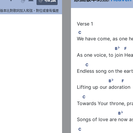

版本比對歌詞加入和弦，對位或會有偏差
C
C
We have come, as one h
♭
                      B
          
♭
B
F
As one voice, to join He
   C
C
Endless song on the ear
♭
                    B
     F
♭
B
F
Lifting up our adoration
  C
C
Towards Your throne, pra
♭
                       B
         
♭
B
Songs of love are now a
C
C