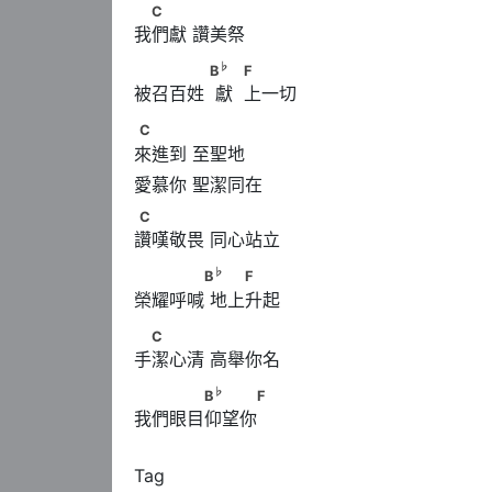
　C
C
我們獻 讚美祭
♭
　　　　      B
      　            F
♭
B
F
被召百姓  獻  上一切
C
C
來進到 至聖地
C
C
讚嘆敬畏 同心站立
♭
　　　　B
      　　F
♭
B
F
榮耀呼喊 地上升起
　C
C
手潔心清 高舉你名
♭
　　　　B
　　　F
♭
B
F
我們眼目仰望你