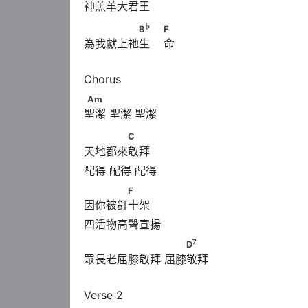
神羔羊大君王
♭
　　　　　B
　                        F
♭
B
F
為我獻上祂生    命
Am
Am
聖潔 聖潔 聖潔
　　　　C
C
天地都來敬拜
　　　　F
F
因你被釘十架
7
　　　　　　　      　　D
7
D
眾長老屈膝敬拜 屈膝敬拜