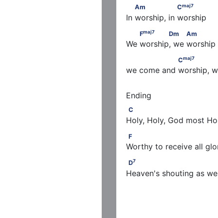
maj
7
        Am                 C
maj
7
Am
C
In worship, in worship
maj
7
 　            Am
        F
       Dm        
maj
7
F
Dm
Am
We worship, we worship
maj
7
                       Dm
                 C
            
maj
7
C
we come and worship, w
C
C
Holy, Holy, God most Ho
F
F
Worthy to receive all glo
7
D
                                 
7
D
Heaven's shouting as we 