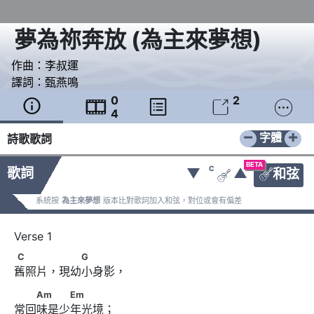
夢為祢奔放
(
為主來夢想
)
作曲：
李叔運
譯詞：
甄燕鳴
0
2





4
−
+
字體
詩歌歌詞
BETA
C
歌詞
▼
▲
和弦


系統按
為主來夢想
版本比對歌詞加入和弦，對位或會有偏差
C　　　 　　G
C
G
舊照片，現幼小身影，
　　Am　　　Em
Am
Em
常回味是少年光境；