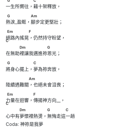
G
C
一生所嚮往，藉十架釋放，
G　　 　　 Am
G
Am
熱涙_盈眶，腳步定更堅壯；
Em　　　　　F 　　　　　　  C
Em
F
絕路內搖晃，仍然持守盼望，
C
　　　Dm　　　　　　G
Dm
G
在無助裡讓我邁進祢恩光；
G　　　　　 C
G
C
將身心擺上，夢為祢奔放，
　　　　　Am
Am
陸續遇難關，也絕未會沮喪；
Em　　　　　 F　　　　　    C
Em
F
力量在迴響，傳揚神方向__，
C
　　　Dm　　　　　 G　　　　C
Dm
G
C
心中有夢懷裡熱燙，無悔走這一趟
Coda: 神祢是我夢