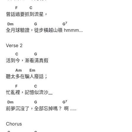
　　F　　　C
F
C
曾話過要抓到流星，
7
Dm　　　　　 G　　　　　　G
7
Dm
G
G
全月球驗證，徒步橫越山嶺 hmmm…
　　C　 　　G
C
G
活到今，漸看清真假
　　Am　　　Em
Am
Em
聽太多在騙人廢話；
　　F　 　　C
F
C
忙亂裡，記憶似流沙__
7
Dm　　　　　 G　　　　　 G
7
Dm
G
G
前夢沉沒了，全部忘掉嗎？ 啊 …..
G　　　　　 C