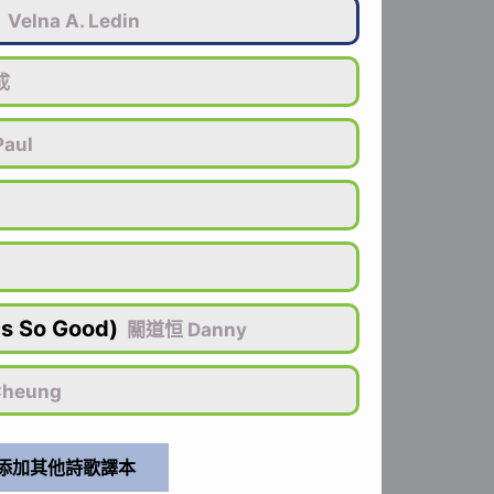
Velna A. Ledin
成
aul
 So Good)
關道恒 Danny
Cheung