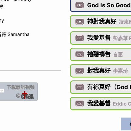
God Is So Good

濤
my
神對我真好

凌東
薇 Samantha
我愛基督

彭嘉華 P
祂聽禱告

言惠
對我真好

李嘉琦
有祢真好（God Is
下載歌詞
視頻

IC
@
我愛基督

Eddie 