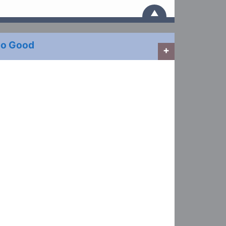
▲
So Good
+
♭
       E