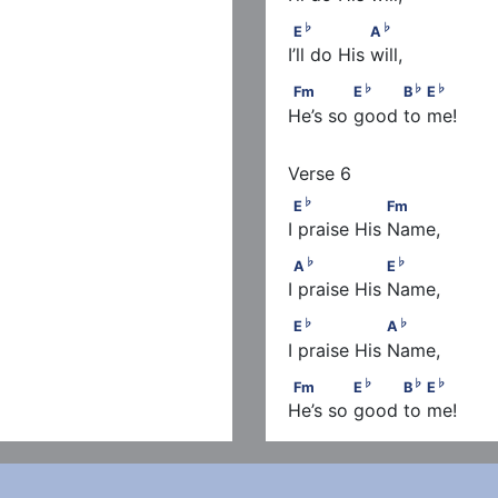
♭
♭
E
                 A
♭
♭
E
A
I’ll do His will,
♭
♭
♭
            E
Fm             E
          B
 
♭
♭
♭
Fm
E
B
E
He’s so good to me!
♭
E
                  Fm
♭
E
Fm
I praise His Name,
♭
♭
A
                  E
♭
♭
A
E
I praise His Name,
♭
♭
E
                  A
♭
♭
E
A
I praise His Name,
♭
♭
Fm             E
          B
 
♭
♭
♭
Fm
E
B
E
He’s so good to me!