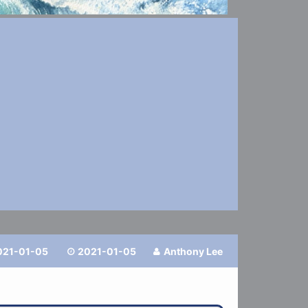
021-01-05
2021-01-05
Anthony Lee

