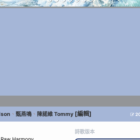
[編輯]
son
、
甄燕鳴
、
陳諾維 Tommy
2

詩歌版本
aw Harmony