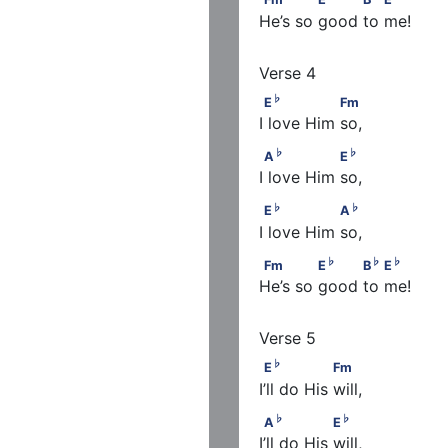
He’s so good to me!
♭
E
                Fm
♭
E
Fm
I love Him so,
♭
♭
A
                E
♭
♭
A
E
I love Him so,
♭
♭
E
                A
♭
♭
E
A
I love Him so,
♭
♭
♭
            E
Fm             E
          B
 
♭
♭
♭
Fm
E
B
E
He’s so good to me!
♭
E
                 Fm
♭
E
Fm
I’ll do His will,
♭
♭
A
                 E
♭
♭
A
E
I’ll do His will,