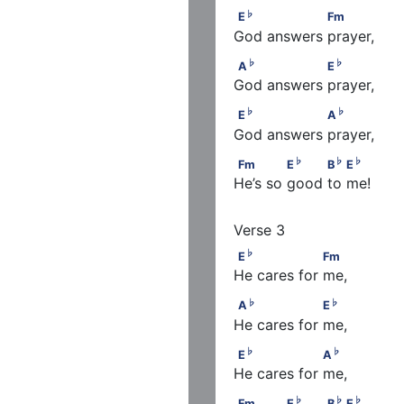
♭
E
                 Fm
♭
E
Fm
God answers prayer,
♭
♭
A
                 E
♭
♭
A
E
God answers prayer,
♭
♭
E
                 A
♭
♭
E
A
God answers prayer,
♭
♭
♭
            E
Fm             E
          B
 
♭
♭
♭
Fm
E
B
E
He’s so good to me!
♭
E
                  Fm
♭
E
Fm
He cares for me,
♭
♭
A
                  E
♭
♭
A
E
He cares for me,
♭
♭
E
                  A
♭
♭
E
A
He cares for me,
♭
♭
♭
            E
Fm             E
          B
 
♭
♭
♭
Fm
E
B
E