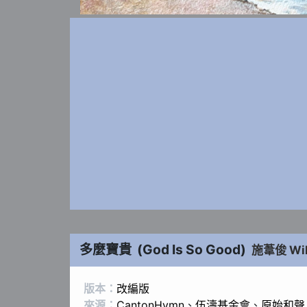
多麼寶貴
(
God Is So Good
)
施葦俊 Wil
版本：
改編版
來源：
CantonHymn
、
伍濤基金會
、
原始和聲 R