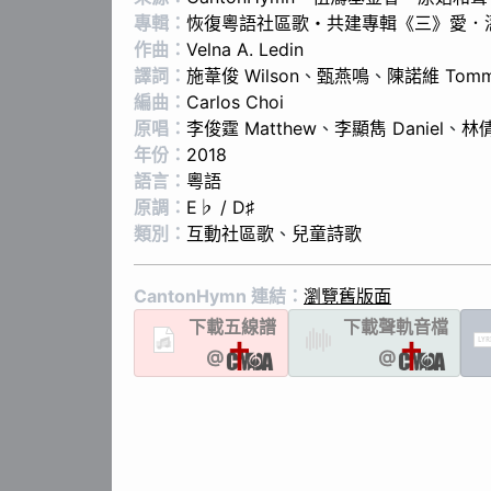
專輯：
恢復粵語社區歌・共建專輯《三》愛．
作曲：
Velna A. Ledin
譯詞：
施葦俊 Wilson
、
甄燕鳴
、
陳諾維 Tom
編曲：
Carlos Choi
原唱：
李俊霆 Matthew
、
李顯雋 Daniel
、
林倩
年份：
2018
語言：
粵語
原調：
E♭ / D♯
類別：
互動社區歌
、
兒童詩歌
CantonHymn 連結：
瀏覽舊版面
下載
五線譜
下載聲軌
音檔
LYR
@
@