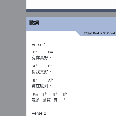
歌詞
系統按
God Is So Good
♭
E
　　　　Fm
♭
E
Fm
有你真好，
♭
♭
A
　　　　E
♭
♭
A
E
對我真好，
♭
♭
E
　　　　A
♭
♭
E
A
實在感到，
♭
♭
Fm　　            E
　　            B
　            
♭
♭
♭
Fm
E
B
E
是多  麼寶  貴    ！