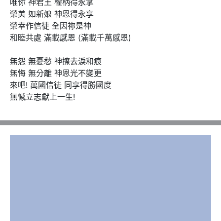
唯你 神君王 權柄得永掌 

榮美 如新娘 神恩得永享 

榮幸作信徒 全因祢是神 

和睦共處 滿載感恩 (滿載千萬感恩) 

無怨 無憂愁 神擦去淚和痕 

無悔 無分離 神恩光不變更 

來吧! 萬國信徒 同享得勝國度 

無憾立志獻上一生!