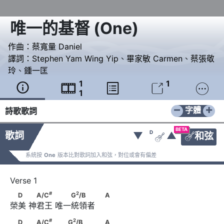
唯一的基督
(
One
)
作曲：
蔡寬量 Daniel
譯詞：
Stephen Yam Wing Yip
、
畢家敏 Carmen
、
蔡張敬
玲
、
鍾一匡
1
1





1
−
+
字體
詩歌歌詞
BETA
D
歌詞
▼
▲
和弦


系統按
One
版本比對歌詞加入和弦，對位或會有偏差
#
2
　D　      　A/C
　　      　　G
/B　　　
#
2
D
A/C
G
/B
A
榮美 神君王 唯一統領者     
                        A
#
2
　D　      　A/C
　　      　            G
/B　　　　
#
2
D
A/C
G
/B
A