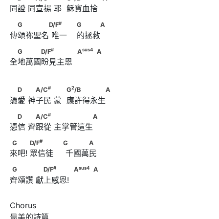
同證 同宣揚 耶  穌寶血捨   
            A
#
　G　　　　D/F
      　　                        G　　　A
#
G
D/F
G
A
傳頌祢聖名 唯一    的拯救 
#
　G　　　D/F
#
sus
4
G
D/F
A
A
全地萬國盼見主恩          
sus
4
            A
                                                A
#
2
　D　      　A/C
　　      　            G
/B　　　　　A
#
2
D
A/C
G
/B
A
憑愛 神子民 蒙  應許得永生 
#
　D　      　A/C
　　      　　　　　A
#
D
A/C
A
憑信 齊跟從 主掌管這生 
#
G　　       D/F
　　　                        G      　　　A
#
G
D/F
G
A
來吧! 眾信徒     千國萬民 
#
G　　　      　D/F
#
sus
4
G
D/F
A
A
齊頌讚 獻上感恩!          
sus
4
             A
                                                A
Chorus

最美的詩篇 
