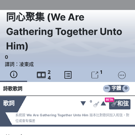
同心聚集
(
We Are
Gathering Together Unto
Him
)
0
譯詞：
凌東成
2
1





4
−
+
字體
詩歌歌詞
BETA
G
歌詞
▼
▲
和弦


系統按
We Are Gathering Together Unto Him
版本比對歌詞加入和弦，對
位或會有偏差