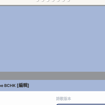
[編輯]
pe BCHK
詩歌版本