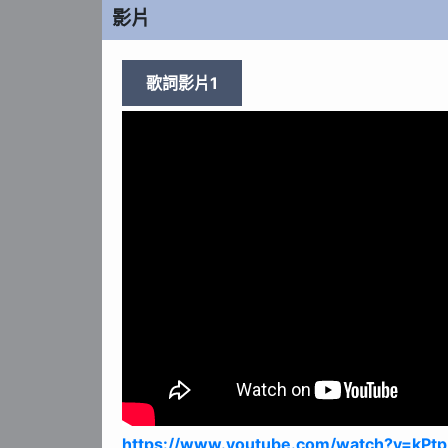
影片
歌詞影片1
https://www.youtube.com/watch?v=kPt