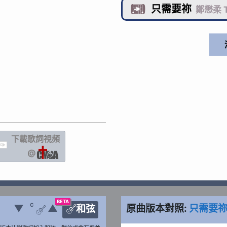
只需要祢

鄭懋柔 T
下載歌詞
視頻
IC
@
BETA
C
▼
▲
原曲版本對照:
只需要
和弦

