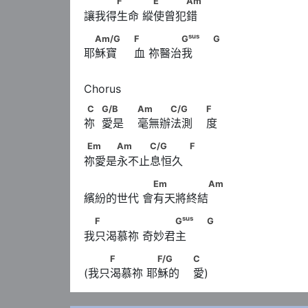
　　　F　　      　E　　　Am
F
E
Am
讓我得生命 縱使曾犯錯
　Am/G　　                              F　     
sus
Am/G
F
G
G
耶穌寶     血 祢醫治我      
                                    G
C　            G/B　　                       
C
G/B
Am
C/G
F
祢  愛是    毫無辦法測    度
                        F
Em　　　Am　　　C/G　　　            F
Em
Am
C/G
F
祢愛是永不止息恒久  
　　　　　      　Em　　　　　Am
Em
Am
繽紛的世代 會有天將終結
sus
　F　　　　      　　　G
　                      
sus
F
G
G
我只渴慕祢 奇妙君主      
 　　F　　　      　F/G　　                        
F
F/G
C
(我只渴慕祢 耶穌的    愛)