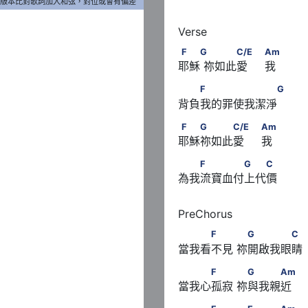
版本比對歌詞加入和弦，對位或會有偏差
  Am
F　　G      　　　C/E　         
F
G
C/E
Am
耶穌 祢如此愛     我
　　F　　　　　　　G
F
G
背負我的罪使我潔淨
Am
F　　G　　　C/E　              
F
G
C/E
Am
耶穌祢如此愛     我
　　F　　　　G　　C
F
G
C
為我流寶血付上代價
　　　F　　      　G　　
F
G
C
當我看不見 祢開啟我眼睛
　　　F　　      　G　　
F
G
Am
當我心孤寂 祢與我親近