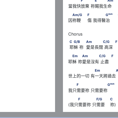
　　　F　　      　E　　
F
E
Am
當我快放棄 祢賜我生命
sus
 　　　G
　Am/G　　                   
sus
Am/G
F
G
因祢鞭     傷 我得醫治      
                                    
 Am　　　C/G　　
C      　G/B　      　      
C
G/B
Am
C/G
F
 耶穌 祢  愛是長闊 高深   
　Em　      　Am　　　　C/G  
Em
Am
C/G
F
耶穌 祢愛是沒有 止盡  
　　　　　      　Em　
Em
世上的一切 有一天將過去
              G
　　F　　　      　　　　
sus
F
G
我只需要祢 只需要祢　     
C
 　　F　　　      　F/G　　      
F
F/G
C
(我只需要祢 只需要    祢)