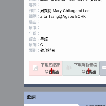
專輯：
作曲：
周巽倩 Mary Chikagami Lee
譯詞：
Zita Tsang@Agape BCHK
編曲：
原唱：
年份：
語言：
粵語
原調：
C
類別：
敬拜詩歌
下載
五線譜
下載聲軌
音檔
LYR
@
@
歌詞