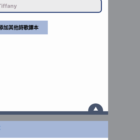
iffany
▲
祢