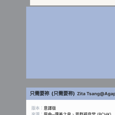
只需要祢
(
只需要祢
)
Zita Tsang@Aga
版本：
意譯版
來源：
原曲─讚美之泉
、
恩群福音堂 (BCHK)