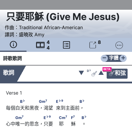
只要耶穌
(
Give Me Jesus
)
作曲：
Traditional African-American
譯詞：
盛曉玫 Amy
4
8





4
−
+
字體
詩歌歌詞
BETA
♭
D
歌詞
▼
▲
和弦


♭
7
♭
9
♭
　　　B
　　　　Gm
 　　            E
　　　　　B
♭
7
♭
9
♭
B
Gm
E
B
每個白天和黑夜，渴望  來到主面前，
7
♭
9
7
　　Gm
　　　　　 E
　　                        Cm
7
♭
9
7
7
♭
Gm
E
Cm
F
B
心中唯一的思念，只要    耶     穌    。
7
♭
                              F
　                        B