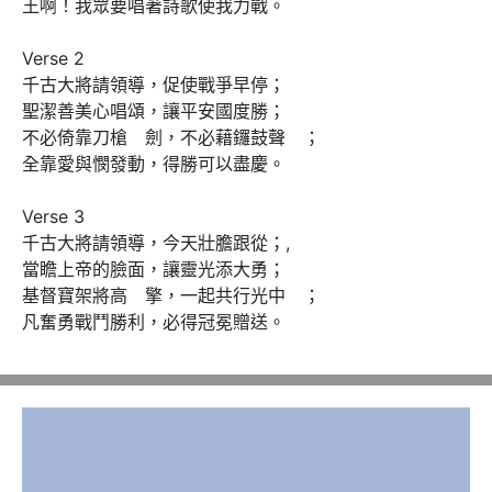
王啊！我眾要唱著詩歌使我力戰。

Verse 2

千古大將請領導，促使戰爭早停；

聖潔善美心唱頌，讓平安國度勝；

不必倚靠刀槍　劍，不必藉鑼鼓聲　；

全靠愛與憫發動，得勝可以盡慶。

Verse 3

千古大將請領導，今天壯膽跟從；,

當瞻上帝的臉面，讓靈光添大勇；

基督寶架將高　擎，一起共行光中　；

凡奮勇戰鬥勝利，必得冠冕贈送。