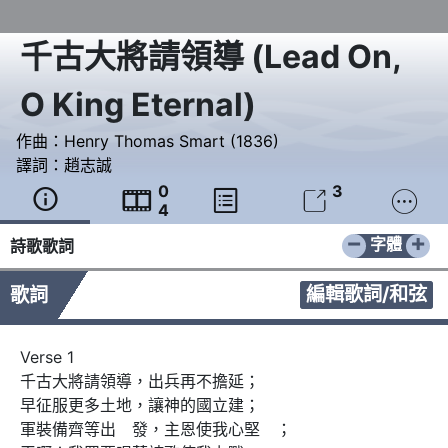
千古大將請領導
(
Lead On,
O King Eternal
)
作曲：
Henry Thomas Smart (1836)
譯詞：
趙志誠
0
3





4
−
+
字體
詩歌歌詞
編輯歌詞/和弦
歌詞
Verse 1

千古大將請領導，出兵再不擔延；

早征服更多土地，讓神的國立建；

軍裝備齊等出　發，主恩使我心堅　；
