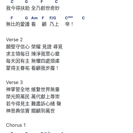
　C　　　G　      　　F　　　C
C
G
F
C
我今得扶助 全乃創世奇妙 
　F　　　G　      Am　                        F　
sus
F
G
Am
F
F/G
C
C
無比的愛護 看    顧  乃上    帝！     
sus
            F/G　　                        C
                               C
Verse 2

願堅守信心 榮耀 見證 尋覓

求主領每日 煉淨我眾心靈

每天因有主 無懼四處煩慮

蒙得主眷祐 看顧我步履！

Verse 3

神掌管全地 維繫世界無量

榮光照萬民 萬代獻上尊崇

若今得見主 難盡訴心緒 聲

神恩典信實 關顧到萬世

♭
♭