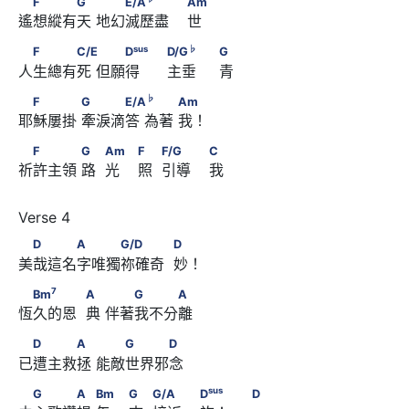
　F　　　G　      　　E/A
　　　                        Am
F
G
E/A
Am
遙想縱有天 地幻滅歷盡    世
sus
　F　　　C/E　      　　D
sus
♭
F
C/E
D
D/G
G
人生總有死 但願得      主垂     青
♭
                                    D/G
♭
　F　　　      G　　　E/A
　      　　 Am
♭
F
G
E/A
Am
                              G
耶穌屢掛 牽淚滴答 為著 我！
　F　　　      G　            Am　                        F　
F
G
Am
F
F/G
C
祈許主領 路  光    照  引導    我
            F/G　　                        C
　D　　　A　　　G/D　　　            D
D
A
G/D
D
美哉這名字唯獨祢確奇  妙！
7
　Bm
　　　            A　      　　G　　　A
7
Bm
A
G
A
恆久的恩  典 伴著我不分離
　D　　　A　      　　G　　　D
D
A
G
D
已遭主救拯 能敵世界邪念 
　G　　　A　      Bm　                        G　
sus
G
A
Bm
G
G/A
D
D