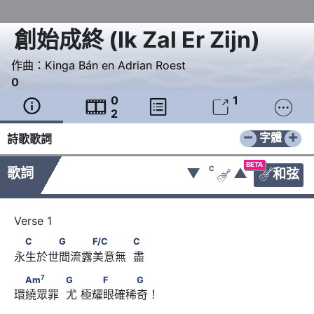
創始成終
(
Ik Zal Er Zijn
)
作曲：
Kinga Bán en Adrian Roest
0
0
1





2
−
+
字體
詩歌歌詞
BETA
C
歌詞
▼
▲
和弦


　C　　　G　　　F/C　　　            C
C
G
F/C
C
永生於世間流露美意無  盡
7
　Am
　　　            G　      　　F　　　G
7
Am
G
F
G
環繞眾罪  尤 極耀眼確稀奇！