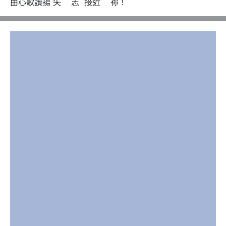
由心歌讚揚 矢    志  接近    祢！
sus
            G/A　　                        D
                               D