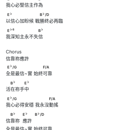
我心必堅信主作為
♭
♭
E
　　　　　　      　B
/D
♭
♭
E
B
/D
以信心加盼候 戰勝終必再臨
♭
6
♭
E
　　　　　　　B
♭
6
♭
E
B
我深知主永不失信
Chorus

♭
E
/G　　　　 　      　　F/A
♭
E
/G
F/A
全是最信~實 始終可靠
♭
♭
　B
　　　E
♭
♭
B
E
活在祢手中
♭
E
/G　　　　　　      　　　F/A
♭
E
/G
F/A
我心必得安穩 我永沒動搖
♭
♭
♭
　B
　　            E
　　            B
/D
♭
♭
♭
B
E
B
/D
信靠祢  應許  
全是最信~實 始終可靠
