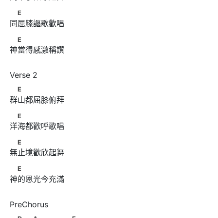
　E
E
同屈膝謳歌歡唱
　E
E
神當得感激稱讚
　E
E
群山都屈膝俯拜
　E
E
洋海都歡呼歌唱
　E
E
無止境歡欣起舞
　E
E
神的恩光今充滿
　D　　A　　　　　E