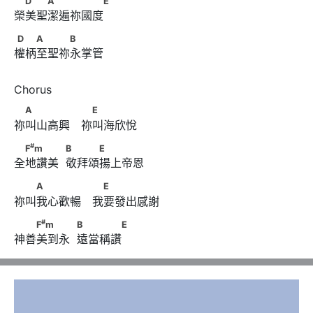
D
A
E
榮美聖潔遍祢國度
D　　A　　　B
D
A
B
權柄至聖祢永掌管
　A　　　　 　E
A
E
祢叫山高興　祢叫海欣悅
#
　F
m　　　            B　　　E
#
F
m
B
E
全地讚美  敬拜頌揚上帝恩
　　A　　　　 　E
A
E
祢叫我心歡暢　我要發出感謝
#
　　F
m　　　            B　　　　E
#
F
m
B
E
神善美到永  遠當稱讚