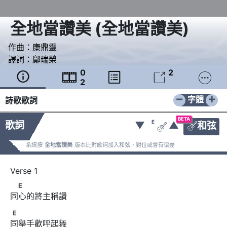
全地當讚美
(
全地當讚美
)
作曲：
康鼎靈
譯詞：
鄺瑞榮
0
2





2
−
+
字體
詩歌歌詞
BETA
E
歌詞
▼
▲
和弦


系統按
全地當讚美
版本比對歌詞加入和弦，對位或會有偏差
　E
E
同心的將主稱讚
E
E
同舉手歡呼起舞