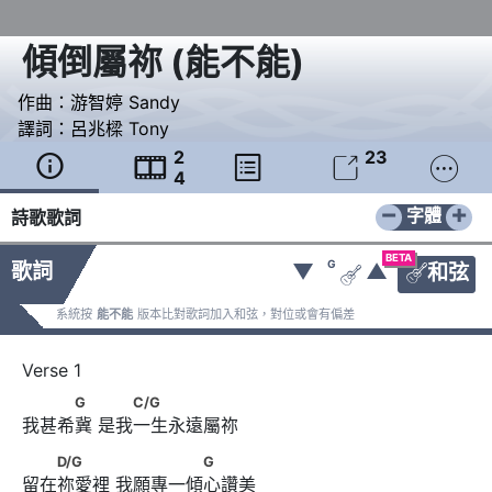
傾倒屬祢
(
能不能
)
作曲：
游智婷 Sandy
譯詞：
呂兆樑 Tony
2
23





4
−
+
字體
詩歌歌詞
BETA
G
歌詞
▼
▲
和弦


系統按
能不能
版本比對歌詞加入和弦，對位或會有偏差
　　　G　      　　C/G
G
C/G
我甚希冀 是我一生永遠屬祢
　　D/G　　　      　　　　　G
D/G
G
留在祢愛裡 我願專一傾心讚美