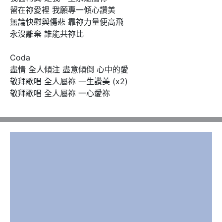
留在祢愛裡 我願專一傾心讚美

無論快慰與傷悲 靠祢力量便高飛

永沒離棄 誰能共祢比

Coda

盡情 全人傾注 盡意傾倒 心中的愛

敬拜歌唱 全人屬祢 一生讚美 (x2)

敬拜歌唱 全人屬祢 一心愛祢