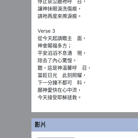
停止哀泣聽祂呼　召，

讓神抺眼淚洗傷痕，

請祂再度來擦淚痕。

Verse 3

從今天起請瞻主　面，

神會賜福多方；

平安滔滔不息湧　現，

除去了內心驚惶。

聽，這是神溫馨呼　召，

當趁日光　此刻照耀，

下一分鐘不都可　料，

願神愛快在心中流，

今天接受耶穌拯救。
影片