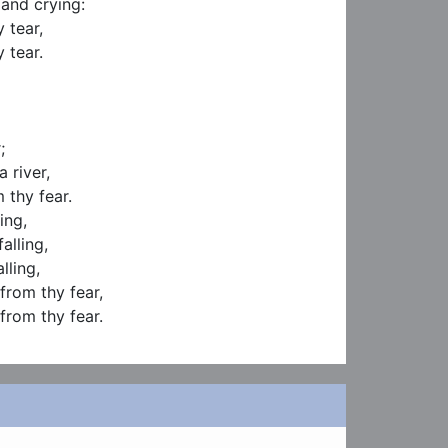
nd crying:

 tear,

 tear.



 river,

thy fear.

ng,

alling,

ling,

rom thy fear,

from thy fear.