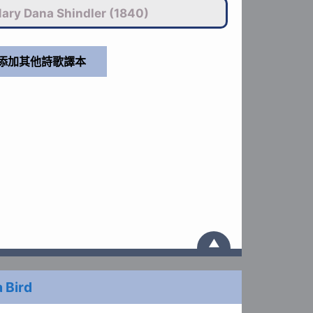
ary Dana Shindler (1840)
▲
a Bird