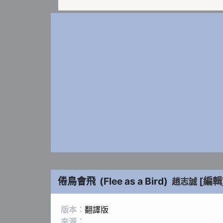
倦鳥會飛
(
Flee as a Bird
)
[編輯
趙志誠
版本：
翻譯版
來源：