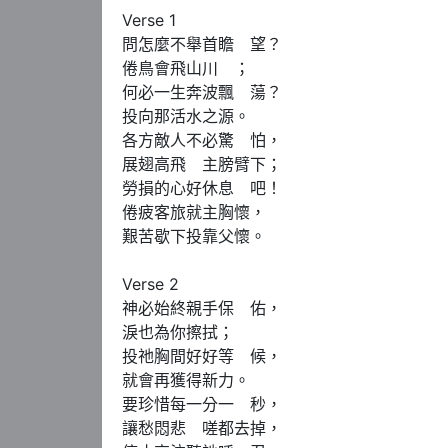
Verse 1

問怎麼不舉首瞻　望？

倦鳥會飛山川　；

何必一生奔波飄　蕩？

投向那活水之源。

各方敵人不必驚　怕，

展翅高飛　主膀臂下；

勞損的心好休息　吧！

倦疲客旅就主胸懷，

艱苦歇下投靠父懷。

Verse 2

神必始終親手保　佑，

淚也為你擦拭；

投祂胸間好好等　候，

就會再獲得新力。

要珍惜每一分一　秒，

讓愁悶悲　嗟都去掉，
