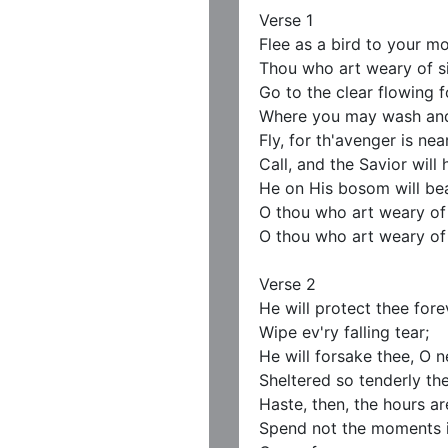
Verse 1

Flee as a bird to your mo
Thou who art weary of sin
Go to the clear flowing f
Where you may wash and 
Fly, for th'avenger is near
Call, and the Savior will h
He on His bosom will bea
O thou who art weary of s
O thou who art weary of s
Verse 2

He will protect thee forev
Wipe ev'ry falling tear;

He will forsake thee, O ne
Sheltered so tenderly ther
Haste, then, the hours are
Spend not the moments in