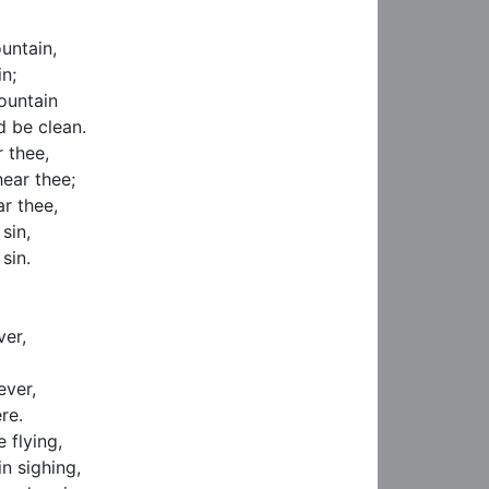
untain,

;

ountain

be clean.

 thee,

ear thee;

r thee,

in,

in.

er,

ver,

e.

 flying,

 sighing,
