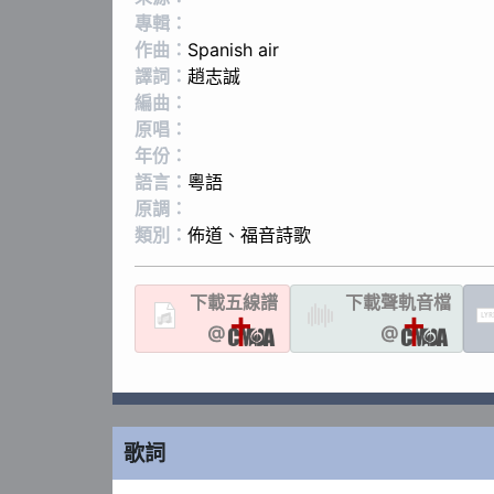
專輯：
作曲：
Spanish air
譯詞：
趙志誠
編曲：
原唱：
年份：
語言：
粵語
原調：
類別：
佈道
、
福音詩歌
下載
五線譜
下載聲軌
音檔
LYR
@
@
歌詞