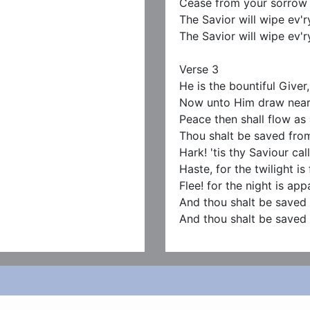
Cease from your sorrow a
The Savior will wipe ev'ry
The Savior will wipe ev'ry
Verse 3

He is the bountiful Giver,

Now unto Him draw near;
Peace then shall flow as a
Thou shalt be saved from 
Hark! 'tis thy Saviour calli
Haste, for the twilight is f
Flee! for the night is appal
And thou shalt be saved f
And thou shalt be saved 