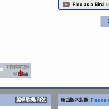
Flee as a Bird

M
下載歌詞
視頻
IC
@
編輯歌詞/和弦
原曲版本對照:
Flee as 