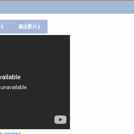
2
演出影片3