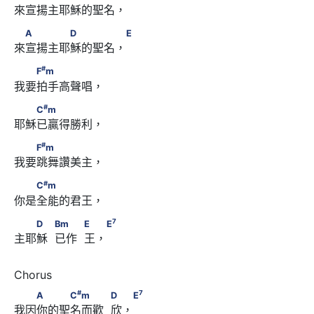
來宣揚主耶穌的聖名，
　A　　　　D　　　　 E
A
D
E
來宣揚主耶穌的聖名，
#
　　F
m
#
F
m
我要拍手高聲唱，
#
　　C
m
#
C
m
耶穌已贏得勝利，
#
　　F
m
#
F
m
我要跳舞讚美主，
#
　　C
m
#
C
m
你是全能的君王，
7
　　D　            Bm　　            E　 E
7
D
Bm
E
E
主耶穌  已作  王，
#
7
　　A　　　C
m　　　            D　 E
#
7
A
C
m
D
E
我因你的聖名而歡  欣，