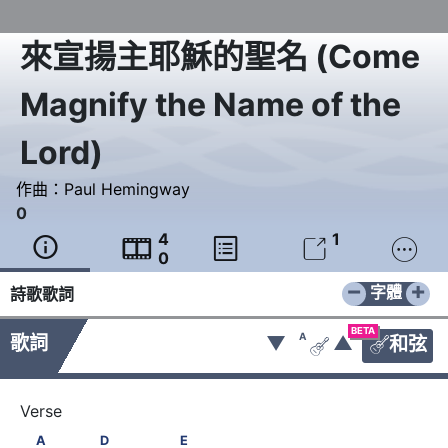
來宣揚主耶穌的聖名
(
Come
Magnify the Name of the
Lord
)
作曲：
Paul Hemingway
0
4
1





0
−
+
字體
詩歌歌詞
BETA
A
歌詞
▼
▲
和弦


　A　　　　D　　　　 E
A
D
E