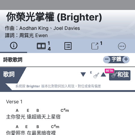
你榮光掌權
(
Brighter
)
作曲：
Aodhan King
、
Joel Davies
譯詞：
周巽光 Ewen
1
1





4
−
+
字體
詩歌歌詞
BETA
E
歌詞
▼
▲
和弦


系統按
Brighter
版本比對歌詞加入和弦，對位或會有偏差
#
　　A　　      E　　B　　　　　C
m
#
A
E
B
C
m
主你發光 遠超過天上星宿
#
　　A　　E      　　B　　　C
m
#
A
E
B
C
m
你愛照亮 在最黑暗夜裡