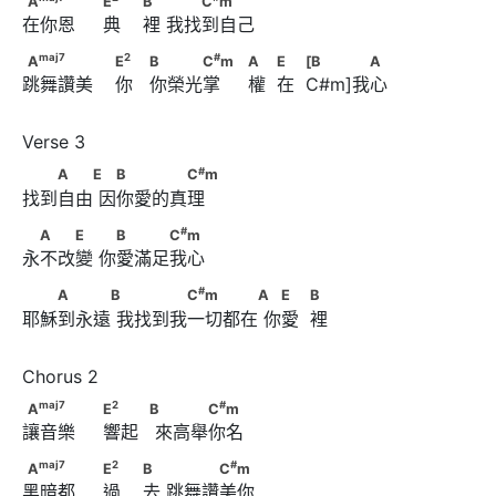
A
E
B
C
m
在你恩     典    裡 我找到自己
#
                        B　      　　C
m
maj
7
2
A
　　　　                        E
　                  B　　　
maj
7
2
#
A
E
B
C
m
A
E
[B
A
跳舞讚美    你   你榮光掌     權  在  C#m]我心
#
C
m　                              A　            E　
            [B    　A
#
　　A　　E      　B　　　　C
m
#
A
E
B
C
m
找到自由 因你愛的真理
#
　A　　E　      　B　　　C
m
#
A
E
B
C
m
永不改變 你愛滿足我心
#
　　A　　　B      　　　　C
m　　　　A      　E　
#
A
B
C
m
A
E
B
耶穌到永遠 我找到我一切都在 你愛  裡
            B
maj
7
2
A
　　　                              E
maj
7
2
#
A
E
B
C
m
讓音樂     響起   來高舉你名
#
            B      　　　C
m
maj
7
2
A
　　　                              E
maj
7
2
#
A
E
B
C
m
黑暗都     過    去 跳舞讚美你