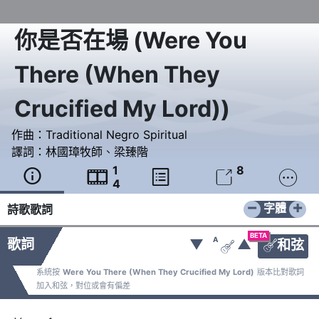
你是否在場
(
Were You
There (When They
Crucified My Lord)
)
作曲：
Traditional Negro Spiritual
譯詞：
林國璋牧師
、
梁臻階
1
8





4
−
+
字體
詩歌歌詞
BETA
A
歌詞
▼
▲
和弦


系統按
Were You There (When They Crucified My Lord)
版本比對歌詞
加入和弦，對位或會有偏差