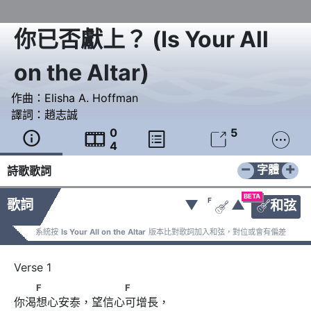
你已否獻上？
(
Is Your All
on the Altar
)
作曲：
Elisha A. Hoffman
譯詞：
趙志誠
0
5





4
−
+
字體
詩歌歌詞
BETA
F
歌詞
▼
▲
和弦


系統按
Is Your All on the Altar
版本比對歌詞加入和弦，對位或會有偏差
　　F　　　　 　　　F
F
F
你渴想心安泰，望信心可增長，