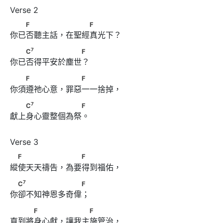
　　F　　　　 　　　F
F
F
你已否聽主話，在聖經真光下？
7
　　C
　　　　　　　F
7
C
F
你已否得平安於塵世？
　　F　　　　 　　F
F
F
你須遵祂心意，罪惡一一捨掉，
7
　　C
　　　　　　　F
7
C
F
獻上身心靈整個為祭。
　F　　　　　 　　F
F
F
縱使天天禱告，為要得到福佑，
7
　C
　　　　　　　　F
7
C
F
你卻不知神恩多奇偉；
　　　F　　　 　　　F
F
F
直到將身心獻，讓我主施管治，