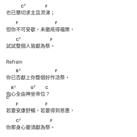
7
　　　C
　　　　　F
7
C
F
也已懇切求主且流涕；
　　F　　　　 　　　F
F
F
但你不可安歇，未徹底得福樂，
7
　　C
　　　　　　　F
7
C
F
試試整個人皆獻為祭。
♭
　　B
　　　　　　　　F
♭
B
F
你已否獻上你整個好作活祭，
♭
7
7
　B
　　　　G
　　　C  C
♭
7
B
G
C
你心全由神坐帝位？
7
C
　　F　　　　 　F
F
F
若要安康舒暢，若要得到恩惠，
7
　　C
　　　　　　　F
7
C
F
你那身心靈須獻為祭。