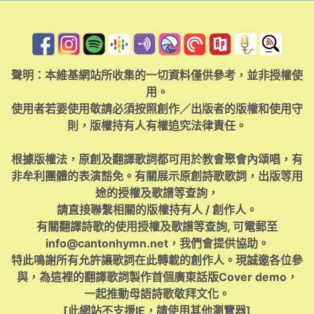
聲明：本維基網站所收集的一切資料僅供參考，並非授權使
用。
使用者若要使用敬請必須按照創作／出版者的版權和使用守
則，版權持有人有權追究法律責任。
根據版權法，原創及翻譯歌詞都可用於教會聚會內頌唱，有
非牟利團體的表演豁免。有關展示原創詩歌歌詞，出版等用
途的授權及歌譜等查詢，
請直接聯繫相關的版權持有人 / 創作人。
有關翻譯詩歌的使用授權及歌譜等查詢, 可電郵至
info@cantonhymn.net
，我們會提供協助。
特此鳴謝所有允許讓歌詞在此轉載的創作人。現誠邀各位參
與，為這裡的翻譯歌詞製作首個廣東話版Cover demo，
一起推動母語詩歌敬拜文化。
[此網站不支援IE，請使用其他瀏覽器]