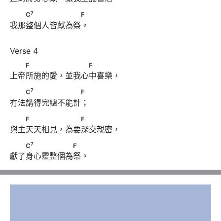
7
　　C
　　　　　　　F
7
C
F
我那整個人皆獻為祭。
　　F　　　　 　　　F
F
F
上帝所施的愛，並我心中喜樂，
7
　　C
　　　　　　　F
7
C
F
冇法講得完總不能計；
　　F　　　　 　　F
F
F
與主天天相見，為要深交親密，
7
　　C
　　　　　　F
7
C
F
獻了身心靈整個為祭。