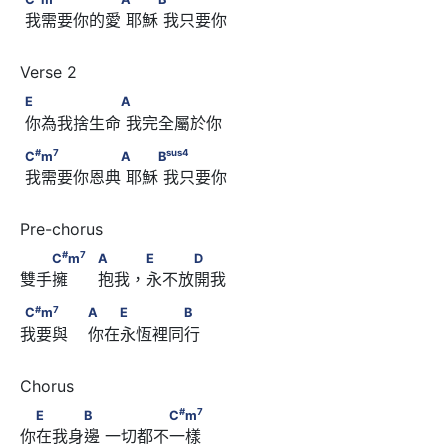
 我需要你的愛 耶穌 我只要你
E      　　　　　　A
E
A
 你為我捨生命 我完全屬於你
#
7
sus
4
C
m
      　　　　　　A      　　B
#
7
sus
4
C
m
A
B
 我需要你恩典 耶穌 我只要你
#
7
　　C
m
　                                    A　　 E　　　D
#
7
C
m
A
E
D
雙手擁      抱我，永不放開我
#
7
C
m
　　　                        A　　E　　　　B
#
7
C
m
A
E
B
我要與    你在永恆裡同行 
#
7
　E　　　B　      　　　　C
m
#
7
E
B
C
m
你在我身邊 一切都不一樣