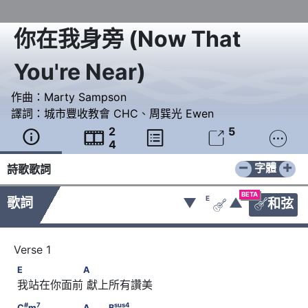
你在我身旁
(
Now That
You're Near
)
作曲：
Marty Sampson
譯詞：
城市豐收教會 CHC
、
周巽光 Ewen
2
5





4
−
+
字體
詩歌歌詞
BETA
E
歌詞
▼
▲
和弦


E      　　　　　　A
E
A
 我站在你面前 獻上所有讚美
#
7
sus
4
C
m
      　　　　　　A      　　B
#
7
sus
4
C
m
A
B