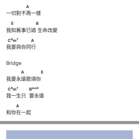
　　　　A
A
一切對不再一樣
　E　　　　　B
E
B
我知舊事已過 生命改變
#
7
C
m
　　　　　A
#
7
C
m
A
我要與你同行 
　　　A　　　　E
A
E
我要永遠歌頌你 
#
7
sus
4
C
m
　　　　            B
#
7
sus
4
C
m
B
我一生只  要永遠
　　A
A
和你在一起