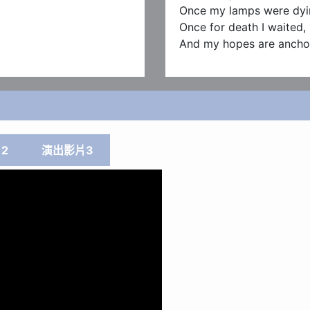
Once my lamps were dying
Once for death I waited,
And my hopes are anchore
2
演出影片3