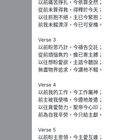
以前痛苦掙扎，今依靠全然；

從前未算得救，得釋於今天；

以往抓抱不絕，主已今緊抱；

前我未輟漂浮，今已可安櫓。

Verse 3

以前盼思巧計，今禱告交託；

從前煩惱焦灼，擔已寄主膊；

以往想盼愛欲，主語今聽說；

無盡物界追求，今讚祂不輟。

Verse 4

以前我的工作，今工作屬神；

前主被我使喚，今遵祂差遣；

以往貪愛勢力，聖帝今心印；

前為自我辛勞，今只給主獻。

Verse 5

以前盼主恩領，今主愛互連；
