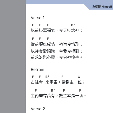
系統按
Himself
♭
F　　F　　F　　 　　　B
♭
F
F
F
B
以前掛牽福氣，今天掛念神；
F　　F　　F
F
F
F
從前順應感情，祂旨今惜珍；
以往貪愛賜贈，主我今得到；

前求治慰心靈，今只祂擁抱。

♭
F　　F　            B
　　　 F　　　　C
♭
F
F
B
F
C
古往今  來宇宙，讚揚主一位；
♭
　F　　　　B
　 　F　　　　F
♭
F
B
F
F
主內盡存萬有，救主本是一切。
Verse 2
