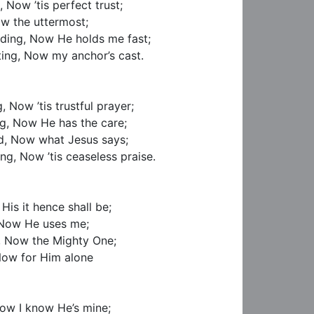
 Now ’tis perfect trust;

w the uttermost;

ding, Now He holds me fast;

ting, Now my anchor’s cast.

 Now ’tis trustful prayer;

g, Now He has the care;

d, Now what Jesus says;

g, Now ’tis ceaseless praise.

is it hence shall be;

 Now He uses me;

, Now the Mighty One;

Now for Him alone

ow I know He’s mine;
