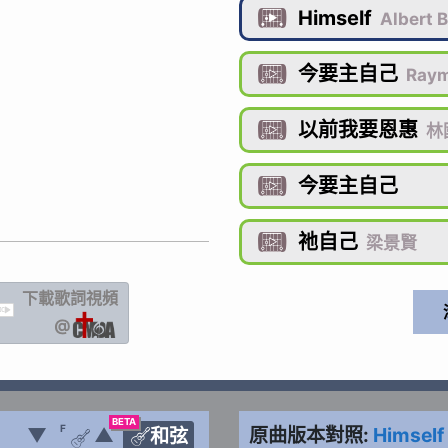
Himself

Albert 
今要主自己

Ray
以前我要恩惠

林
今要主自己

祂自己

梁景賢
下載歌詞
視頻
IC
@
BETA
F
▼
▲
原曲版本對照:
Himself
和弦

