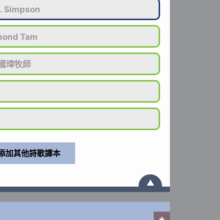
B. Simpson
mond Tam
國璋牧師
▲
+