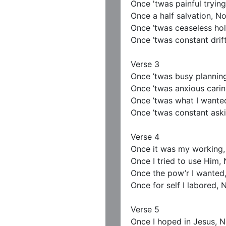
Once 'twas painful trying,
Once a half salvation, No
Once ’twas ceaseless hol
Once ’twas constant drif
Verse 3

Once ’twas busy planning,
Once ’twas anxious carin
Once ’twas what I wante
Once ’twas constant askin
Verse 4

Once it was my working, H
Once I tried to use Him,
Once the pow’r I wanted
Once for self I labored, 
Verse 5

Once I hoped in Jesus, N