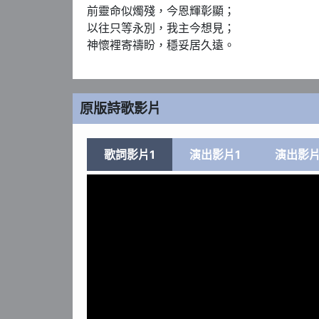
前靈命似燭殘，今恩輝彰顯；

以往只等永別，我主今想見；

神懷裡寄禱盼，穩妥居久遠。
原版詩歌影片
歌詞影片1
演出影片1
演出影片