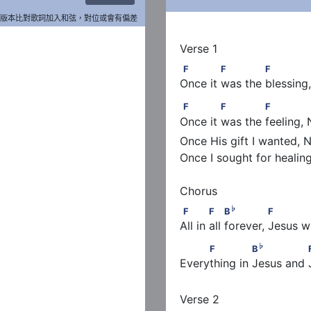
版本比對歌詞加入和弦，對位或會有偏差
F             F             F      
F
F
F
Once it was the blessing,
F             F             F
F
F
F
Once it was the feeling, 
Once His gift I wanted, N
Once I sought for healing
♭
F            F         B
        
♭
F
F
B
F
All in all forever, Jesus wi
♭
     F              B
            
♭
F
B
Everything in Jesus and 
Verse 2
