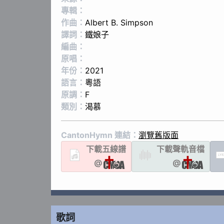
專輯：
作曲：
Albert B. Simpson
譯詞：
鐵娘子
編曲：
原唱：
年份：
2021
語言：
粵語
原調：
F
類別：
渴慕
CantonHymn 連結：
瀏覽舊版面
下載
五線譜
下載聲軌
音檔
LYR
@
@
歌詞