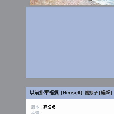
以前掛牽福氣
(
Himself
)
[編輯]
鐵娘子
版本：
翻譯版
來源：