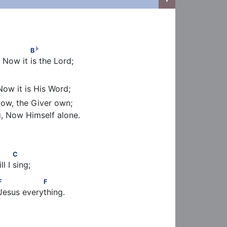
♭
                B
♭
B
 Now it is the Lord;
Now it is His Word;
ow, the Giver own;

, Now Himself alone.

      F                  C
C
ll I sing;
   F                F
F
F
Jesus everything.