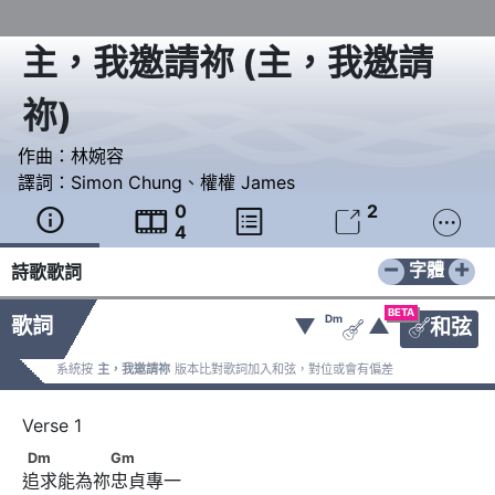
主，我邀請祢
(
主，我邀請
祢
)
作曲：
林婉容
譯詞：
Simon Chung
、
權權 James
0
2





4
−
+
字體
詩歌歌詞
BETA
Dm
歌詞
▼
▲
和弦


系統按
主，我邀請祢
版本比對歌詞加入和弦，對位或會有偏差
Dm　　　　　Gm
Dm
Gm
追求能為祢忠貞專一