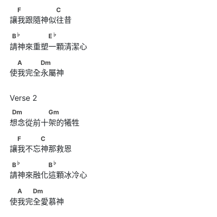
　F　　　　　C
F
C
讓我跟隨神似往昔
♭
♭
B
　　　　　E
♭
♭
B
E
請神來重塑一顆清潔心
　A　　　Dm
A
Dm
使我完全永屬神
Dm　　　　　Gm
Dm
Gm
想念從前十架的犧牲
　F　　　C
F
C
讓我不忘神那救恩
♭
♭
B
　　　　　B
♭
♭
B
B
請神來融化這顆冰冷心
　A　　Dm
A
Dm
使我完全愛慕神