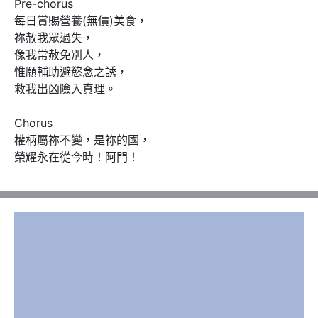
Pre-chorus

每日賞賜營養(無價)美食，

祢赦我眾過失，

像我常赦免別人，

惟願輔助避慾念之誘，

救我出凶險入真理。

Chorus

權柄屬祢不變，是祢的國，

榮耀永在從今時！阿門！