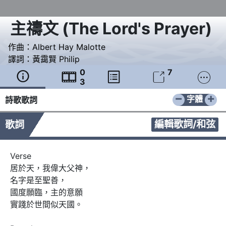
主禱文
(
The Lord's Prayer
)
作曲：
Albert Hay Malotte
譯詞：
黃靄賢 Philip
0
7





3
−
+
字體
詩歌歌詞
編輯歌詞/和弦
歌詞
Verse

居於天，我偉大父神，

名字是至聖善，

國度願臨，主的意願

實踐於世間似天國。
