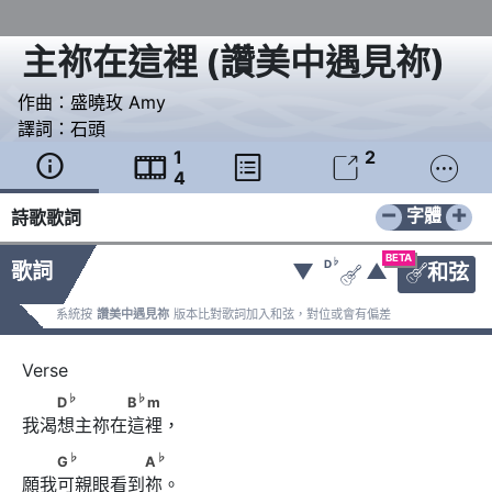
主祢在這裡
(
讚美中遇見祢
)
作曲：
盛曉玫 Amy
譯詞：
石頭
1
2





4
−
+
字體
詩歌歌詞
BETA
♭
D
歌詞
▼
▲
和弦


系統按
讚美中遇見祢
版本比對歌詞加入和弦，對位或會有偏差
♭
♭
　　D
　　　　B
m
♭
♭
D
B
m
我渴想主祢在這裡，
♭
♭
　　G
　　　　　A
♭
♭
G
A
願我可親眼看到祢。 