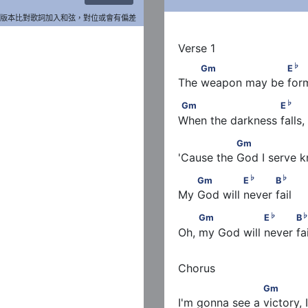
版本比對歌詞加入和弦，對位或會有偏差
♭
         Gm                   E
♭
Gm
E
The weapon may be forme
♭
Gm                       E
    
♭
Gm
E
When the darkness falls, 
                Gm                
Gm
'Cause the God I serve 
♭
        Gm              E
     
♭
♭
Gm
E
B
My God will never fail 
♭
         Gm                 E
  
♭
Gm
E
B
Oh, my God will never fai
                     Gm            
Gm
I'm gonna see a victory, 