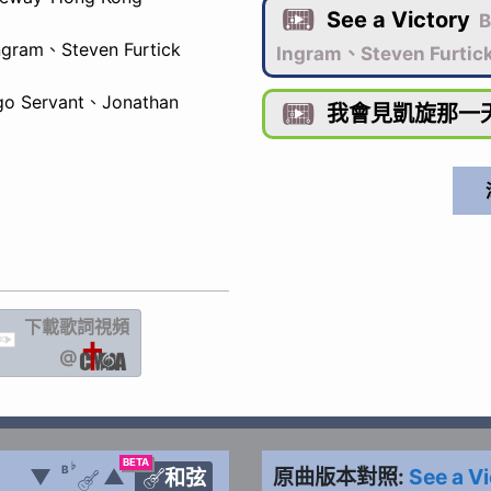
See a Victory

B
ngram
、
Steven Furtick
Ingram、Steven Furtic
go Servant
、
Jonathan
我會見凱旋那一

下載歌詞
視頻
IC
@
BETA
♭
B
▼
▲
原曲版本對照:
See a V
和弦

