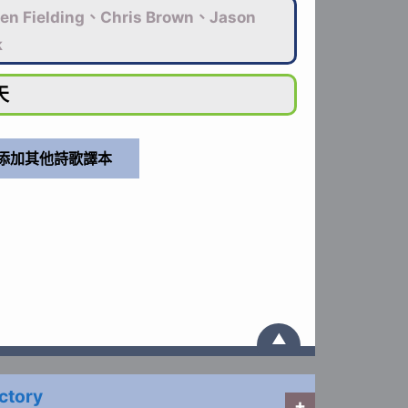
en Fielding、Chris Brown、Jason
k
天
▲
ictory
+