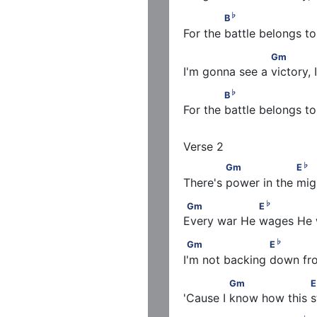
♭
             B
                   
♭
B
For the battle belongs to
                     Gm            
Gm
I'm gonna see a victory, 
♭
             B
                   
♭
B
For the battle belongs t
             Gm                  
♭
Gm
E
There's power in the mi
♭
Gm                  E
         
♭
Gm
E
Every war He wages He w
♭
Gm                     E
      
♭
Gm
E
I'm not backing down fr
              Gm                 
Gm
E
'Cause I know how this s