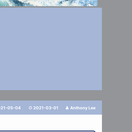
021-05-04
2021-03-01
Anthony Lee

