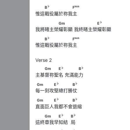
♭
sus
　　B
　　　　　　F
♭
sus
B
F
惟這戰役屬於祢我主
♭
　　　　　Gm　　　      　　　　　E
♭
Gm
E
我將睹主榮耀彰顯 我終睹主榮耀彰顯
♭
sus
　　B
　　　　　　F
♭
sus
B
F
惟這戰役屬於祢我主
♭
♭
　　Gm　　　E
　      　　　B
♭
♭
Gm
E
B
主基督祢聖名 充滿能力
♭
♭
Gm　　　　E
　　　　B
♭
♭
Gm
E
B
每一刻攻堅總打勝仗
♭
♭
Gm　　　　E
　　　　B
♭
♭
Gm
E
B
直面巨人我都不會退縮
♭
♭
　　Gm　　　E
　　            B
♭
♭
Gm
E
B
這終章我早知結  局