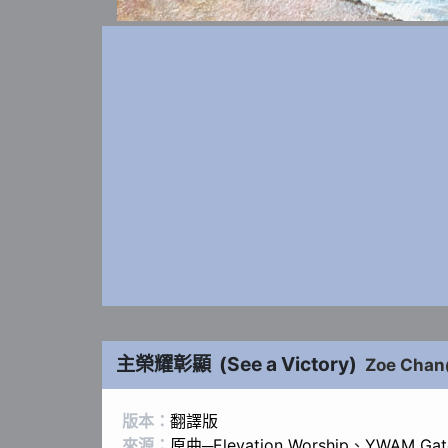
主榮耀彰顯
(
See a Victory
)
Zoe Cha
版本：
翻譯版
來源：
原曲─Elevation Worship
、
YWAM Gat