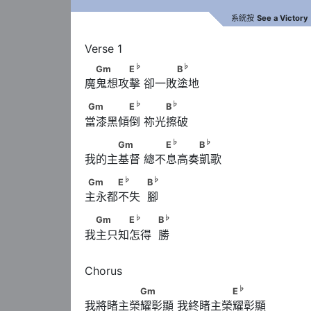
系統按
See a Victory
♭
♭
　Gm　　　E
　      　　　B
♭
♭
Gm
E
B
魔鬼想攻擊 卻一敗塗地
♭
♭
Gm　　　　E
　      　　B
♭
♭
Gm
E
B
當漆黑傾倒 祢光擦破
♭
♭
　　　Gm　　      　　E
　　　B
♭
♭
Gm
E
B
我的主基督 總不息高奏凱歌
♭
♭
Gm　　　E
　　            B
♭
♭
Gm
E
B
主永都不失  腳
♭
♭
　Gm　　　E
　　            B
♭
♭
Gm
E
B
我主只知怎得  勝
♭
　　　　　Gm　　　      　　　　　E
♭
Gm
E
我將睹主榮耀彰顯 我終睹主榮耀彰顯