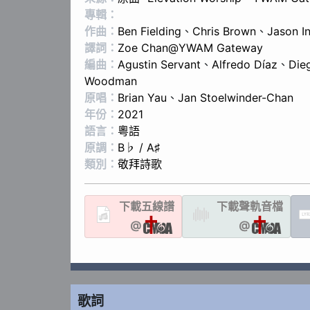
專輯：
作曲：
Ben Fielding
、
Chris Brown
、
Jason I
譯詞：
Zoe Chan@YWAM Gateway
編曲：
Agustin Servant
、
Alfredo Díaz
、
Die
Woodman
原唱：
Brian Yau
、
Jan Stoelwinder-Chan
年份：
2021
語言：
粵語
原調：
B♭ / A♯
類別：
敬拜詩歌
下載
五線譜
下載聲軌
音檔
LYR
@
@
歌詞