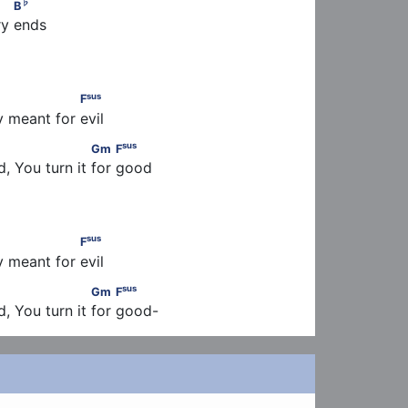
♭
♭
E
           B
♭
B
ry ends 
sus
       F
sus
F
 meant for evil 
♭
sus
            E
                       Gm         F
sus
Gm
F
d, You turn it for good 
sus
       F
sus
F
 meant for evil
♭
sus
            E
                       Gm         F
sus
Gm
F
d, You turn it for good-