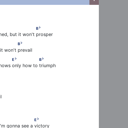
♭
                          B
♭
B
d, but it won't prosper 
♭
                 B
♭
B
it won't prevail 
♭
♭
       E
                 B
♭
♭
E
B
knows only how to triumph 
♭
      B
♭
         B
♭
l 
♭
                  E
♭
E
I'm gonna see a victory 