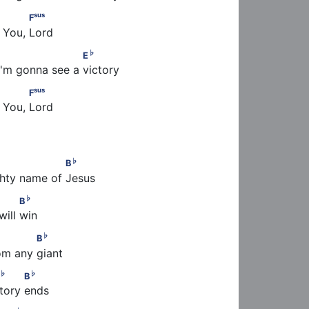
sus
         F
sus
F
 You, Lord 
♭
                  E
♭
E
I'm gonna see a victory 
sus
         F
sus
F
o You, Lord
♭
♭
E
                    B
♭
B
ghty name of Jesus 
♭
          B
♭
B
ill win 
♭
             B
♭
B
om any giant 
♭
♭
  E
           B
♭
♭
B
tory ends 