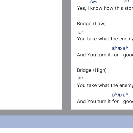
            Gm                   
♭
Gm
E
Yes, I know how this sto
♭
E
                                
♭
E
You take what the enemy
♭
　      　　　Gm　
                     B
/D         
♭
♭
B
/D
E
And You turn it for   goo
♭
E
                                
♭
E
You take what the enemy
♭
　      　　　Gm　
                     B
/D         
♭
♭
B
/D
E
And You turn it for   goo