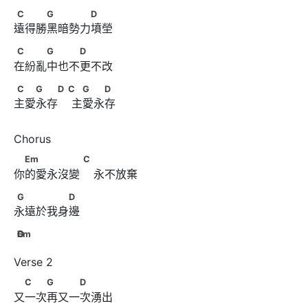
C　　　G　　　　D
C
G
D
遠得勝黑暗勢力墳塋
C　　　G　　　D
C
G
D
在紛亂中也不更不改
C　　G　　D        C      　G　　D
C
G
D
C
G
D
主愛永存    主愛永存
　Em　　　　　      C
Em
C
你的愛永沒變    永不放棄
G　　　　　D
G
D
永遠於我身邊 
EmCGD
Em
C
G
D
　C　　G　　　D
C
G
D
又一次再又一次湧出