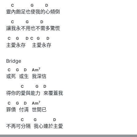
　C　　　　G　　　D
C
G
D
靈內飽足也使我的心傾倒
　C　　　G　　　D
C
G
D
讓我永不用也不需多驚慌
C　　G　　D        C      　G　　D
C
G
D
C
G
D
主愛永存    主愛永存
7
C　　G       　D　       Am
7
C
G
D
Am
或死  或生  我深信
　　　C　　　G　       D
C
G
D
得你的愛與能力  來覆蓋我
7
C　　G       　D　       Am
7
C
G
D
Am
罪債  付清  世間已
　　　C　　       G　　　　D
C
G
D
不再可分隔  我心連於主愛