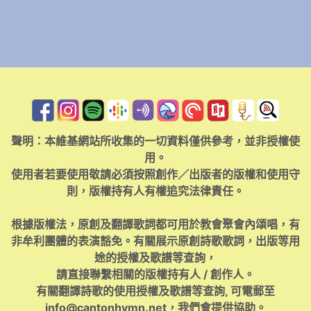
聲明：本維基網站所收集的一切資料僅供參考，並非授權使
用。
使用者若要使用敬請必須按照創作／出版者的版權和使用守
則，版權持有人有權追究法律責任。
根據版權法，原創及翻譯歌詞都可用於教會聚會內頌唱，有
非牟利團體的表演豁免。有關展示原創詩歌歌詞，出版等用
途的授權及歌譜等查詢，
請直接聯繫相關的版權持有人 / 創作人。
有關翻譯詩歌的使用授權及歌譜等查詢, 可電郵至
info@cantonhymn.net
，我們會提供協助。