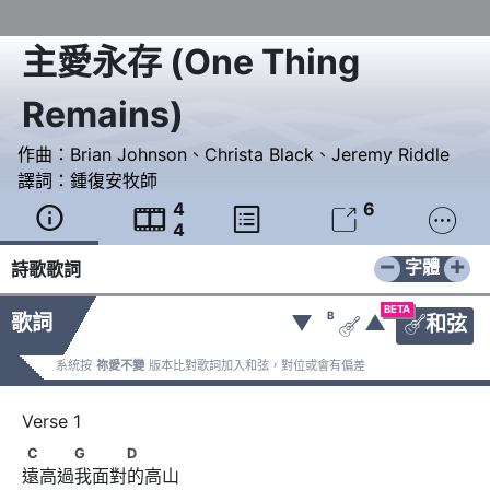
主愛永存
(
One Thing
Remains
)
作曲：
Brian Johnson
、
Christa Black
、
Jeremy Riddle
譯詞：
鍾復安牧師
4
6





4
−
+
字體
詩歌歌詞
BETA
B
歌詞
▼
▲
和弦


系統按
祢愛不變
版本比對歌詞加入和弦，對位或會有偏差
C　　　G　　　D
C
G
D
遠高過我面對的高山