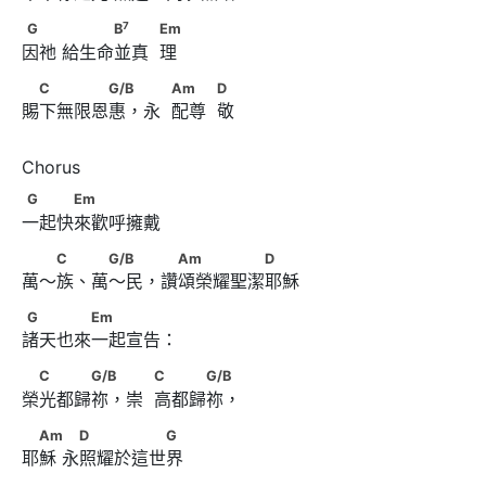
7
G　　      　　　B
　　            Em
7
G
B
Em
因祂 給生命並真  理
　C　　　　G/B　 　            Am　　            D
C
G/B
Am
D
賜下無限恩惠，永  配尊  敬
G　　　Em
G
Em
一起快來歡呼擁戴
　 C　 　G/B 　 　Am　　　　　D
C
G/B
Am
D
萬～族、萬～民，讚頌榮耀聖潔耶穌
G　　　　Em
G
Em
諸天也來一起宣告：
　C　　　G/B　 　            C　　　G/B
C
G/B
C
G/B
榮光都歸祢，崇  高都歸祢，
　Am　      　D　　　　　G
Am
D
G
耶穌 永照耀於這世界