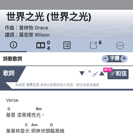
世界之光
(
世界之光
)
作曲：
曾祥怡 Grace
譯詞：
葉忠榮 Wilson
0
8





4
−
+
字體
詩歌歌詞
BETA
G
歌詞
▼
▲
和弦


系統按
世界之光
版本比對歌詞加入和弦，對位或會有偏差
G　　      　　　　Bm
G
Bm
基督 漆黑裡亮光，
　　　　C　      Am　　　　D
C
Am
D
單單祢是光 照進世間驅黑暗