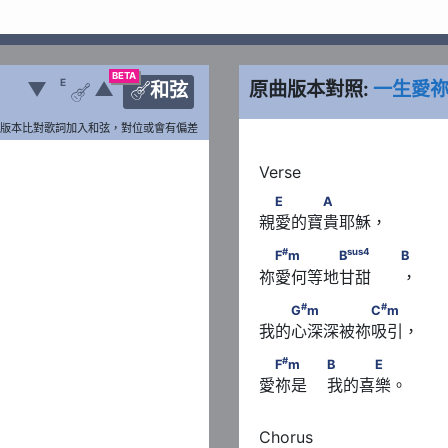
BETA
E
▼
▲
原曲版本對照:
一生愛
和弦


版本比對歌詞加入和弦，對位或會有偏差
　E　　　A
E
A
親愛的寶貴耶穌，
#
sus
4
    B
　F
m　　　　B
　　     
#
sus
4
F
m
B
B
祢愛何等地甘甜      ，
#
#
　　G
m　　　　　C
m
#
#
G
m
C
m
我的心深深被祢吸引，
#
　F
m　　                  
#
F
m
B
E
愛祢是    我的喜樂。