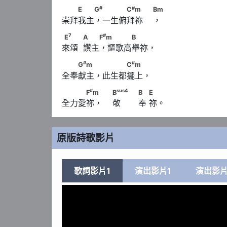
#
#
　　E　　G
 　　　C
m　　                     
#
#
E
G
C
m
Bm
崇拜我主，一生俯拜祢    ，
7
#
E
　　            A　　F
m 　　　B
7
#
E
A
F
m
B
來頌  讚主，謳歌高舉祢，
#
#
　　G
m　　 　　　C
m
#
#
G
m
C
m
全奉獻主，此生都擺上，
#
sus
4
　　　F
m　                         B
　           
#
sus
4
F
m
B
B
E
全力愛祢，    敬       奉 祢。
      E
原版詩歌影片
歌詞影片1
演出影片1
演出影片