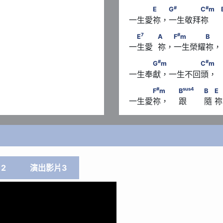
#
#
   Bm
　　　E　 G
　　　　C
m
#
#
E
G
C
m
一生愛祢，一生敬拜祢     
7
#
　E
　　            A　 F
m
7
#
E
A
F
m
B
一生愛  祢，一生榮耀祢，
#
#
　　　G
m　 　　　　C
#
#
G
m
C
m
一生奉獻，一生不回頭，
#
                               B　
　　　F
m　                   
#
sus
4
F
m
B
B
E
一生愛祢，    跟       隨 
      E
2
演出影片3