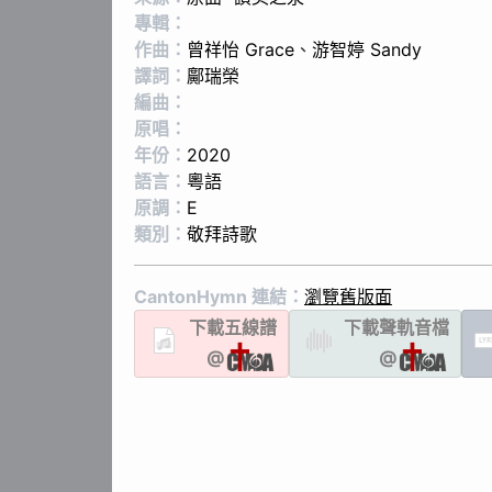
專輯：
作曲：
曾祥怡 Grace
、
游智婷 Sandy
譯詞：
鄺瑞榮
編曲：
原唱：
年份：
2020
語言：
粵語
原調：
E
類別：
敬拜詩歌
CantonHymn 連結：
瀏覽舊版面
下載
五線譜
下載聲軌
音檔
LYR
@
@