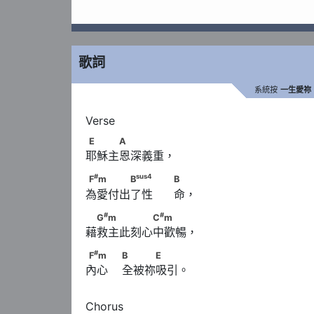
歌詞
系統按
一生愛祢
E　　　A
E
A
耶穌主恩深義重，
#
sus
4
F
m　　　　B
　　                                
#
sus
4
F
m
B
B
為愛付出了性      命，
#
#
　G
m　　　　　C
m
#
#
G
m
C
m
藉救主此刻心中歡暢，
#
F
m　　                        B　　　E
#
F
m
B
E
內心    全被祢吸引。