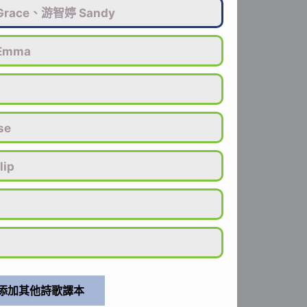
race、游智婷 Sandy
Emma
se
lip