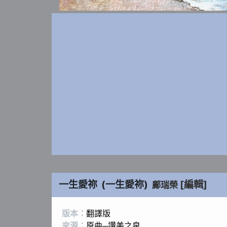
一生愛祢
(
一生愛祢
)
[編輯]
鄺瑞榮
版本：
翻譯版
來源：
原曲─讚美之泉