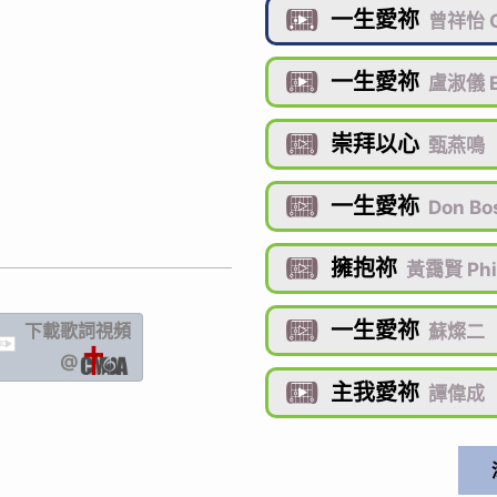
一生愛祢

曾祥怡 G
一生愛祢

盧淑儀 
崇拜以心

甄燕鳴
一生愛袮

Don Bo
擁抱祢

黃靄賢 Phi
一生愛祢
下載歌詞
視頻

蘇燦二
IC
@
主我愛祢

譚偉成