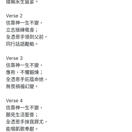
還賜永生盛宴。

Verse 2

信靠神一生不變，

立志操練敬虔；

全憑恩手領到父前，

同行話語勵勉。

Verse 3

信靠神一生不變，

像祢，不懼鍛煉；

全憑恩手庇蔭命途，

無畏禍福幻變。

Verse 4

信靠神一生不變，

願見生活聖善；

全憑恩手抹我罪尤，

能唱凱歌奉獻。