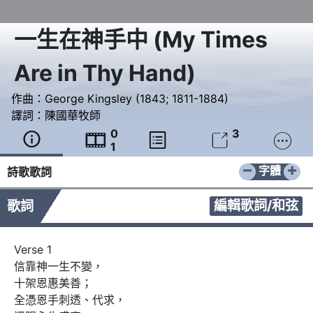
一生在神手中
(
My Times
Are in Thy Hand
)
作曲：
George Kingsley (1843; 1811-1884)
譯詞：
陳國華牧師
0
3





1
−
+
字體
詩歌歌詞
編輯歌詞/和弦
歌詞
Verse 1

信靠神一生不變，

十架恩惠美善；

全憑恩手刺透、代求，
